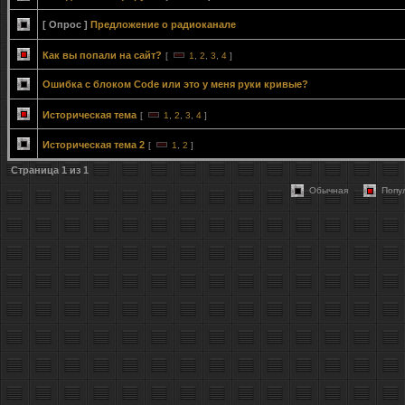
[ Опрос ]
Предложение о радиоканале
Как вы попали на сайт?
[
1
,
2
,
3
,
4
]
Ошибка с блоком Code или это у меня руки кривые?
Историческая тема
[
1
,
2
,
3
,
4
]
Историческая тема 2
[
1
,
2
]
Страница
1
из
1
Обычная
Попу