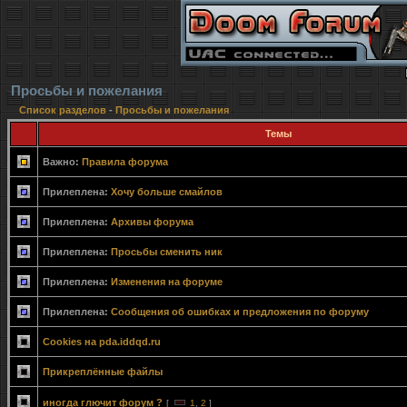
Просьбы и пожелания
Список разделов
-
Просьбы и пожелания
Темы
Важно:
Правила форума
Прилеплена:
Хочу больше смайлов
Прилеплена:
Архивы форума
Прилеплена:
Просьбы сменить ник
Прилеплена:
Изменения на форуме
Прилеплена:
Сообщения об ошибках и предложения по форуму
Cookies на pda.iddqd.ru
Прикреплённые файлы
иногда глючит форум ?
[
1
,
2
]