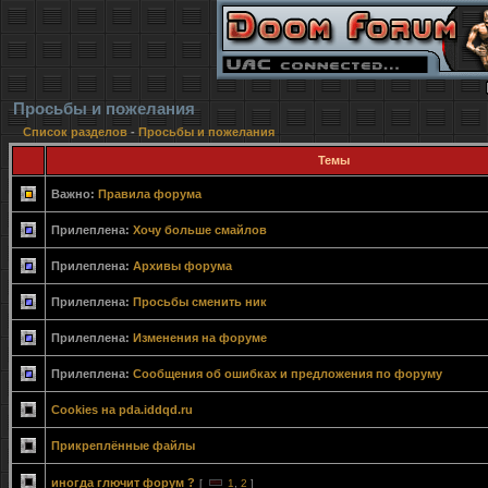
Просьбы и пожелания
Список разделов
-
Просьбы и пожелания
Темы
Важно:
Правила форума
Прилеплена:
Хочу больше смайлов
Прилеплена:
Архивы форума
Прилеплена:
Просьбы сменить ник
Прилеплена:
Изменения на форуме
Прилеплена:
Сообщения об ошибках и предложения по форуму
Cookies на pda.iddqd.ru
Прикреплённые файлы
иногда глючит форум ?
[
1
,
2
]