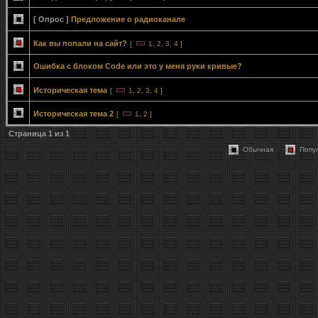
[ Опрос ]
Предложение о радиоканале
Как вы попали на сайт?
[
1
,
2
,
3
,
4
]
Ошибка с блоком Code или это у меня руки кривые?
Историческая тема
[
1
,
2
,
3
,
4
]
Историческая тема 2
[
1
,
2
]
Страница
1
из
1
Обычная
Попу