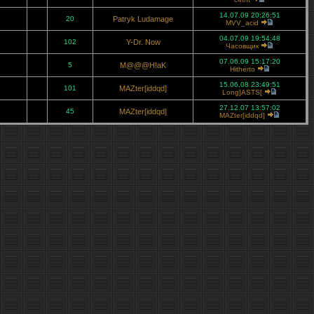
14.07.09 20:26:51
20
Patryk Ludamage
MVV_acid
04.07.09 19:54:48
102
Y-Dr. Now
Часовщик
07.06.09 15:17:20
5
M@@@H!aK
Hitherto
15.06.08 23:49:51
101
MAZter[iddqd]
Long]ASTS[
27.12.07 13:57:02
45
MAZter[iddqd]
MAZter[iddqd]