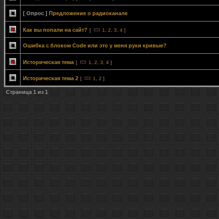
[ Опрос ]
Предложение о радиоканале
Как вы попали на сайт?
[
1
,
2
,
3
,
4
]
Ошибка с блоком Code или это у меня руки кривые?
Историческая тема
[
1
,
2
,
3
,
4
]
Историческая тема 2
[
1
,
2
]
Страница
1
из
1