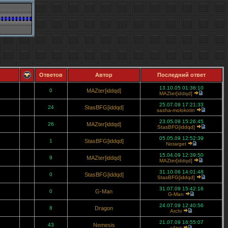
Ответов
Автор
Последний ответ
13.10.05 01:36:10
0
MAZter[iddqd]
MAZter[iddqd]
25.07.09 17:21:33
24
StasBFG[iddqd]
sasha-molokotin
23.05.09 15:26:45
26
MAZter[iddqd]
StasBFG[iddqd]
05.05.09 12:52:39
1
StasBFG[iddqd]
Notarget
15.04.09 12:39:50
9
MAZter[iddqd]
MAZter[iddqd]
31.10.06 14:01:48
0
StasBFG[iddqd]
StasBFG[iddqd]
31.07.09 15:42:16
0
G-Man
G-Man
24.07.09 12:40:56
8
Dragon
Archi
21.07.09 16:55:07
43
Nemesis
c4tnt