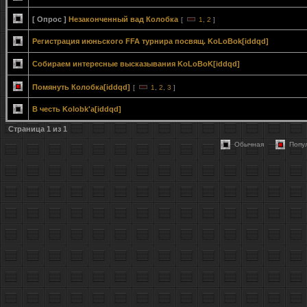
[ Опрос ]
Незаконченный вад Колобка
[
1
,
2
]
Регистрация июньского FFA турнира посвящ. KoLoBok[iddqd]
Собираем интересные высказывания KoLoBoK[iddqd]
Помянуть Колобка[iddqd]
[
1
,
2
,
3
]
В честь Kolobk'a[iddqd]
Страница
1
из
1
Обычная
Попу