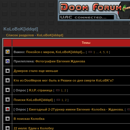
KoLoBoK[iddqd]
Список разделов
-
KoLoBoK[iddqd]
Темы
Важно:
Покойся с миром, KoLoBoK[iddqd]...
[
1
...
4
,
5
,
6
]
Прилеплена:
Фотографии Евгения Жданова
Думеров стало еще меньше
Кто из DooMеров мог быть в Рязани со дня смерти KoLoBK'а?
[ Опрос ]
R.I.P. страница
[
1
,
2
]
Поиски KoLoBoK[iddqd]
[
1
,
2
]
[ Опрос ]
Ежегодный 2-2Турнир имени Евгения -Колобка - Жданова.
[
В поисках Колобка
22 июля: Едем к Колобку