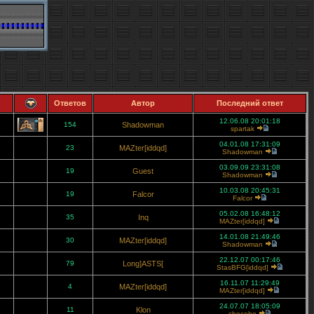
Ответов
Автор
Последний ответ
12.06.08 20:01:18
154
Shadowman
spartak
04.01.08 17:31:09
23
MAZter[iddqd]
Shadowman
03.09.09 23:31:08
19
Guest
Shadowman
10.03.08 20:45:31
19
Falcor
Falcor
05.02.08 16:48:12
35
Inq
MAZter[iddqd]
14.01.08 21:49:46
30
MAZter[iddqd]
Shadowman
22.12.07 00:17:46
79
Long]ASTS[
StasBFG[iddqd]
16.11.07 11:29:49
4
MAZter[iddqd]
MAZter[iddqd]
24.07.07 18:05:09
11
Klon
chocobo