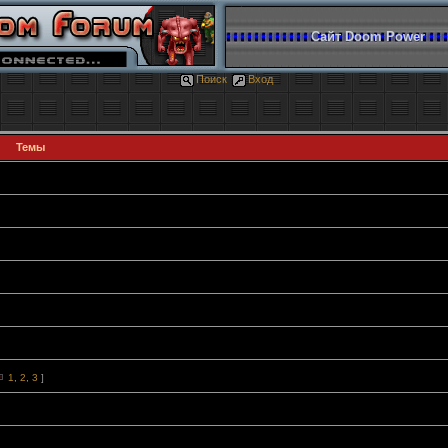
Сайт Doom Power
Поиск
Вход
Темы
1
,
2
,
3
]