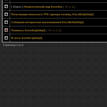
[ Опрос ]
Незаконченный вад Колобка
[
1
,
2
]
Регистрация июньского FFA турнира посвящ. KoLoBok[iddqd]
Собираем интересные высказывания KoLoBoK[iddqd]
Помянуть Колобка[iddqd]
[
1
,
2
,
3
]
В честь Kolobk'a[iddqd]
Страница
1
из
1