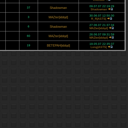
09.07.07 22:19:29
37
Shadowman
Shadowman
30.06.07 12:50:30
3
MAZter[iddqd]
R_R]ASTS[
27.06.07 21:37:34
6
Shadowman
MAZter[iddqd]
26.06.07 09:31:59
60
MAZter[iddqd]
MAZter[iddqd]
19.05.07 22:35:37
19
BETEPAH[iddqd]
Long]ASTS[