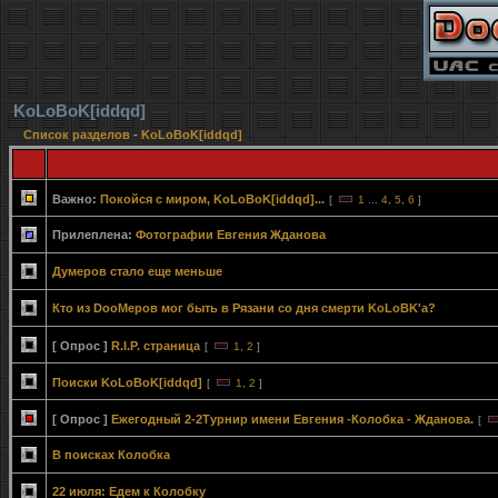
KoLoBoK[iddqd]
Список разделов
-
KoLoBoK[iddqd]
Важно:
Покойся с миром, KoLoBoK[iddqd]...
[
1
...
4
,
5
,
6
]
Прилеплена:
Фотографии Евгения Жданова
Думеров стало еще меньше
Кто из DooMеров мог быть в Рязани со дня смерти KoLoBK'а?
[ Опрос ]
R.I.P. страница
[
1
,
2
]
Поиски KoLoBoK[iddqd]
[
1
,
2
]
[ Опрос ]
Ежегодный 2-2Турнир имени Евгения -Колобка - Жданова.
[
В поисках Колобка
22 июля: Едем к Колобку