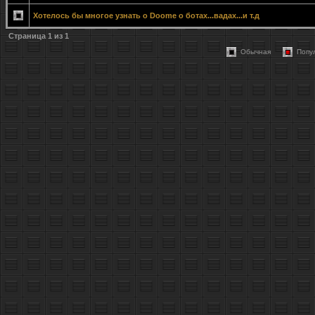
Хотелось бы многое узнать о Doome о ботах...вадах...и т.д
Страница
1
из
1
Обычная
Попу