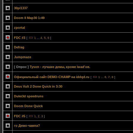
30pl1337
Doom II Map30 1:49
zportal
FDC #3
[
1
...
4
,
5
,
6
]
Defrag
Jumpmaze
[ Опрос ]
Tyson - лучшие демы, кроме iwad'ов.
Официальный сайт DEMO-CHAMP на iddqd.ru
[
1
...
6
,
7
,
8
]
Deus Vult 2 Done Quick in 3:30
Duke3d speedruns
Doom Done Quick
FDC #5
[
1
,
2
,
3
]
го Демо-чампа?