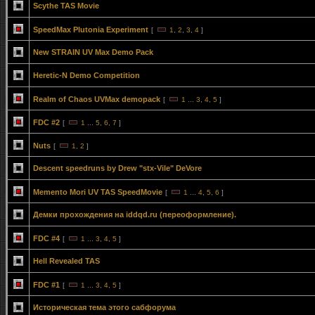
Scythe TAS Movie
SpeedMax Plutonia Experiment
[
1
,
2
,
3
,
4
]
New STRAIN UV Max Demo Pack
Heretic-N Demo Competition
Realm of Chaos UVMax demopack
[
1
...
3
,
4
,
5
]
FDC #2
[
1
...
5
,
6
,
7
]
Nuts
[
1
,
2
]
Descent speedruns by Drew "stx-Vile" DeVore
Memento Mori UV TAS SpeedMovie
[
1
...
4
,
5
,
6
]
Демки прохождения на iddqd.ru (переоформление).
FDC #4
[
1
...
3
,
4
,
5
]
Hell Revealed TAS
FDC #1
[
1
...
3
,
4
,
5
]
Историческая тема этого сабфорума