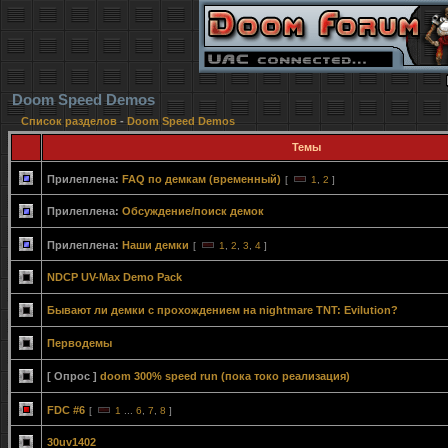
Doom Speed Demos
Список разделов
-
Doom Speed Demos
Темы
Прилеплена:
FAQ по демкам (временный)
[
1
,
2
]
Прилеплена:
Обсуждение/поиск демок
Прилеплена:
Наши демки
[
1
,
2
,
3
,
4
]
NDCP UV-Max Demo Pack
Бывают ли демки с прохождением на nightmare TNT: Evilution?
Перводемы
[ Опрос ]
doom 300% speed run (пока токо реализация)
FDC #6
[
1
...
6
,
7
,
8
]
30uv1402