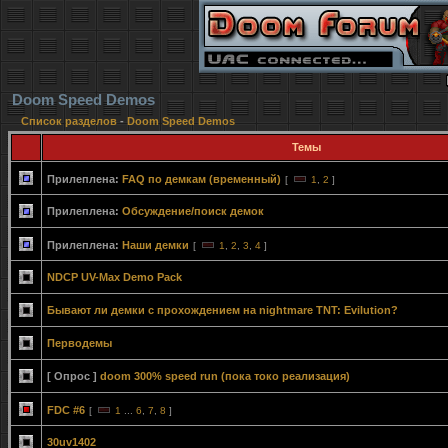
Doom Speed Demos
Список разделов
-
Doom Speed Demos
Темы
Прилеплена:
FAQ по демкам (временный)
[
1
,
2
]
Прилеплена:
Обсуждение/поиск демок
Прилеплена:
Наши демки
[
1
,
2
,
3
,
4
]
NDCP UV-Max Demo Pack
Бывают ли демки с прохождением на nightmare TNT: Evilution?
Перводемы
[ Опрос ]
doom 300% speed run (пока токо реализация)
FDC #6
[
1
...
6
,
7
,
8
]
30uv1402