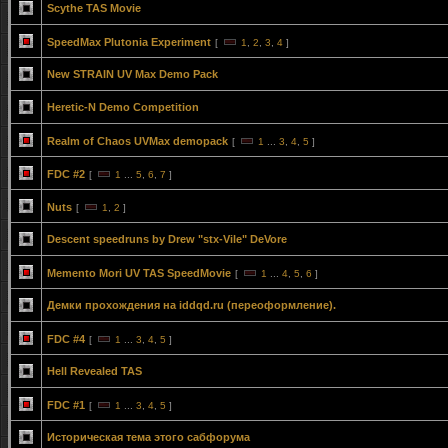
Scythe TAS Movie
SpeedMax Plutonia Experiment
[
1
,
2
,
3
,
4
]
New STRAIN UV Max Demo Pack
Heretic-N Demo Competition
Realm of Chaos UVMax demopack
[
1
...
3
,
4
,
5
]
FDC #2
[
1
...
5
,
6
,
7
]
Nuts
[
1
,
2
]
Descent speedruns by Drew "stx-Vile" DeVore
Memento Mori UV TAS SpeedMovie
[
1
...
4
,
5
,
6
]
Демки прохождения на iddqd.ru (переоформление).
FDC #4
[
1
...
3
,
4
,
5
]
Hell Revealed TAS
FDC #1
[
1
...
3
,
4
,
5
]
Историческая тема этого сабфорума