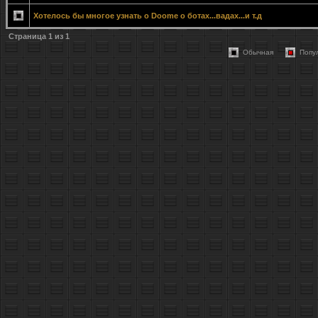
Хотелось бы многое узнать о Doome о ботах...вадах...и т.д
Страница
1
из
1
Обычная
Попу