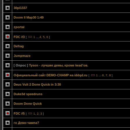
30pl1337
Doom II Map30 1:49
zportal
FDC #3
[
1
...
4
,
5
,
6
]
Defrag
Jumpmaze
[ Опрос ]
Tyson - лучшие демы, кроме iwad'ов.
Официальный сайт DEMO-CHAMP на iddqd.ru
[
1
...
6
,
7
,
8
]
Deus Vult 2 Done Quick in 3:30
Duke3d speedruns
Doom Done Quick
FDC #5
[
1
,
2
,
3
]
го Демо-чампа?