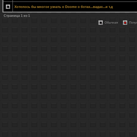
Хотелось бы многое узнать о Doome о ботах...вадах...и т.д
Страница
1
из
1
Обычная
Попу