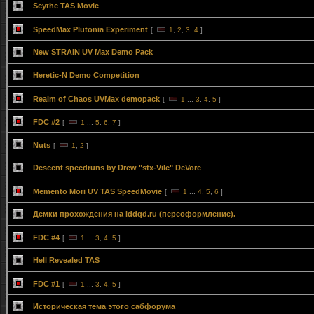
Scythe TAS Movie
SpeedMax Plutonia Experiment
[
1
,
2
,
3
,
4
]
New STRAIN UV Max Demo Pack
Heretic-N Demo Competition
Realm of Chaos UVMax demopack
[
1
...
3
,
4
,
5
]
FDC #2
[
1
...
5
,
6
,
7
]
Nuts
[
1
,
2
]
Descent speedruns by Drew "stx-Vile" DeVore
Memento Mori UV TAS SpeedMovie
[
1
...
4
,
5
,
6
]
Демки прохождения на iddqd.ru (переоформление).
FDC #4
[
1
...
3
,
4
,
5
]
Hell Revealed TAS
FDC #1
[
1
...
3
,
4
,
5
]
Историческая тема этого сабфорума