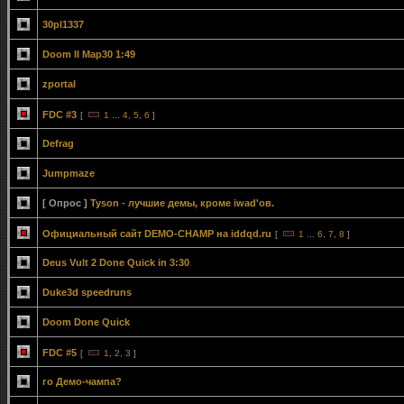
30pl1337
Doom II Map30 1:49
zportal
FDC #3
[
1
...
4
,
5
,
6
]
Defrag
Jumpmaze
[ Опрос ]
Tyson - лучшие демы, кроме iwad'ов.
Официальный сайт DEMO-CHAMP на iddqd.ru
[
1
...
6
,
7
,
8
]
Deus Vult 2 Done Quick in 3:30
Duke3d speedruns
Doom Done Quick
FDC #5
[
1
,
2
,
3
]
го Демо-чампа?