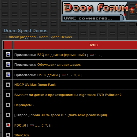
Doom Speed Demos
Список разделов
-
Doom Speed Demos
Темы
Прилеплена:
FAQ по демкам (временный)
[
1
,
2
]
Прилеплена:
Обсуждение/поиск демок
Прилеплена:
Наши демки
[
1
,
2
,
3
,
4
]
NDCP UV-Max Demo Pack
Бывают ли демки с прохождением на nightmare TNT: Evilution?
Перводемы
[ Опрос ]
doom 300% speed run (пока токо реализация)
FDC #6
[
1
...
6
,
7
,
8
]
30uv1402