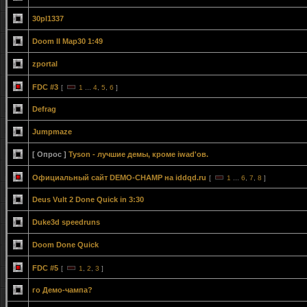
30pl1337
Doom II Map30 1:49
zportal
FDC #3
[
1
...
4
,
5
,
6
]
Defrag
Jumpmaze
[ Опрос ]
Tyson - лучшие демы, кроме iwad'ов.
Официальный сайт DEMO-CHAMP на iddqd.ru
[
1
...
6
,
7
,
8
]
Deus Vult 2 Done Quick in 3:30
Duke3d speedruns
Doom Done Quick
FDC #5
[
1
,
2
,
3
]
го Демо-чампа?