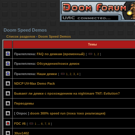
Doom Speed Demos
Список разделов
-
Doom Speed Demos
Темы
Прилеплена:
FAQ по демкам (временный)
[
1
,
2
]
Прилеплена:
Обсуждение/поиск демок
Прилеплена:
Наши демки
[
1
,
2
,
3
,
4
]
NDCP UV-Max Demo Pack
Бывают ли демки с прохождением на nightmare TNT: Evilution?
Перводемы
[ Опрос ]
doom 300% speed run (пока токо реализация)
FDC #6
[
1
...
6
,
7
,
8
]
30uv1402