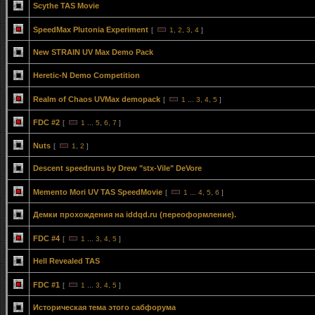
Scythe TAS Movie
SpeedMax Plutonia Experiment
[
1
,
2
,
3
,
4
]
New STRAIN UV Max Demo Pack
Heretic-N Demo Competition
Realm of Chaos UVMax demopack
[
1
...
3
,
4
,
5
]
FDC #2
[
1
...
5
,
6
,
7
]
Nuts
[
1
,
2
]
Descent speedruns by Drew "stx-Vile" DeVore
Memento Mori UV TAS SpeedMovie
[
1
...
4
,
5
,
6
]
Демки прохождения на iddqd.ru (переоформление).
FDC #4
[
1
...
3
,
4
,
5
]
Hell Revealed TAS
FDC #1
[
1
...
3
,
4
,
5
]
Историческая тема этого сабфорума