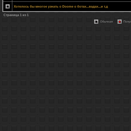
Хотелось бы многое узнать о Doome о ботах...вадах...и т.д
Страница
1
из
1
Обычная
Попу