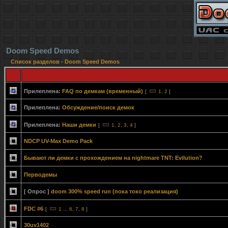
Doom Speed Demos
Список разделов
-
Doom Speed Demos
Прилеплена:
FAQ по демкам (временный)
[
1
,
2
]
Прилеплена:
Обсуждение/поиск демок
Прилеплена:
Наши демки
[
1
,
2
,
3
,
4
]
NDCP UV-Max Demo Pack
Бывают ли демки с прохождением на nightmare TNT: Evilution?
Перводемы
[ Опрос ]
doom 300% speed run (пока токо реализация)
FDC #6
[
1
...
6
,
7
,
8
]
30uv1402