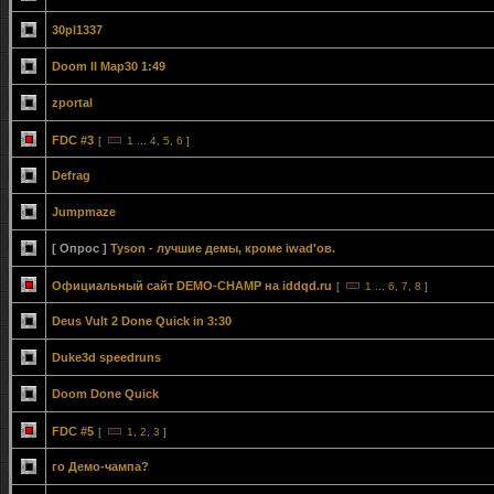
30pl1337
Doom II Map30 1:49
zportal
FDC #3
[
1
...
4
,
5
,
6
]
Defrag
Jumpmaze
[ Опрос ]
Tyson - лучшие демы, кроме iwad'ов.
Официальный сайт DEMO-CHAMP на iddqd.ru
[
1
...
6
,
7
,
8
]
Deus Vult 2 Done Quick in 3:30
Duke3d speedruns
Doom Done Quick
FDC #5
[
1
,
2
,
3
]
го Демо-чампа?