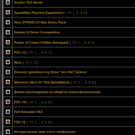
Scythe TAS Movie
SpeedMax Plutonia Experiment
[
1
,
2
,
3
,
4
]
New STRAIN UV Max Demo Pack
Heretic-N Demo Competition
Realm of Chaos UVMax demopack
[
1
...
3
,
4
,
5
]
FDC #2
[
1
...
5
,
6
,
7
]
Nuts
[
1
,
2
]
Descent speedruns by Drew "stx-Vile" DeVore
Memento Mori UV TAS SpeedMovie
[
1
...
4
,
5
,
6
]
Демки прохождения на iddqd.ru (переоформление).
FDC #4
[
1
...
3
,
4
,
5
]
Hell Revealed TAS
FDC #1
[
1
...
3
,
4
,
5
]
Историческая тема этого сабфорума