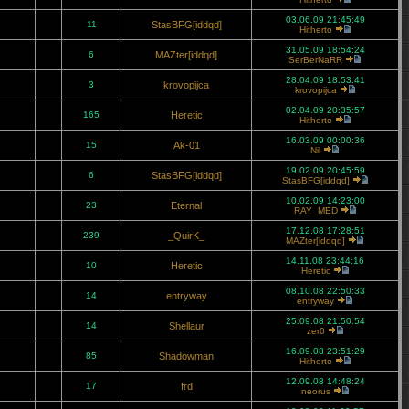
03.06.09 21:45:49
11
StasBFG[iddqd]
Hitherto
31.05.09 18:54:24
6
MAZter[iddqd]
SerBerNaRR
28.04.09 18:53:41
3
krovopijca
krovopijca
02.04.09 20:35:57
165
Heretic
Hitherto
16.03.09 00:00:36
15
Ak-01
Nil
19.02.09 20:45:59
6
StasBFG[iddqd]
StasBFG[iddqd]
10.02.09 14:23:00
23
Eternal
RAY_MED
17.12.08 17:28:51
239
_QuirK_
MAZter[iddqd]
14.11.08 23:44:16
10
Heretic
Heretic
08.10.08 22:50:33
14
entryway
entryway
25.09.08 21:50:54
14
Shellaur
zer0
16.09.08 23:51:29
85
Shadowman
Hitherto
12.09.08 14:48:24
17
frd
neorus