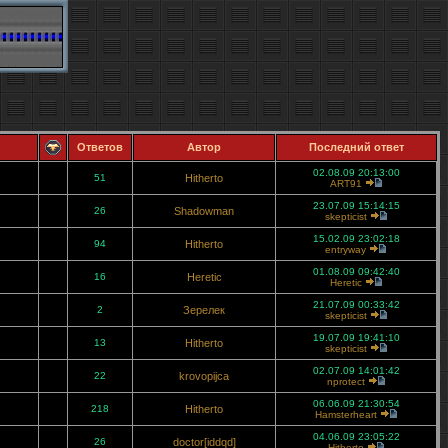
Ответов
Автор
Последний ответ
02.08.09 20:13:00
51
Hitherto
ART91
23.07.09 15:14:15
26
Shadowman
skepticist
15.02.09 23:02:18
94
Hitherto
entryway
01.08.09 09:42:40
16
Heretic
Heretic
21.07.09 00:33:42
2
Зерелек
skepticist
19.07.09 19:41:10
13
Hitherto
skepticist
02.07.09 14:01:42
22
krovopijca
nprotect
06.06.09 21:30:54
218
Hitherto
Hamsterheart
04.06.09 23:05:22
26
doctor[iddqd]
Hitherto