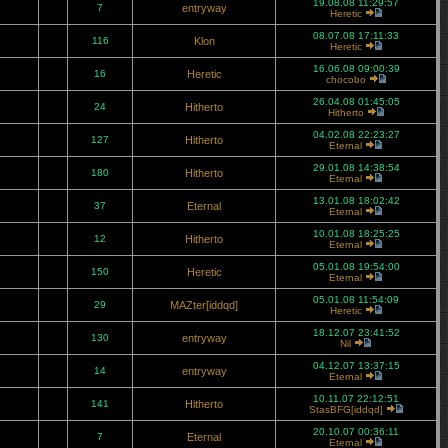
19.08.08 11:29:57
7
entryway
Heretic
08.07.08 17:11:33
116
Klon
Heretic
16.06.08 09:00:39
16
Heretic
chocobo
26.04.08 01:45:05
24
Hitherto
Hitherto
04.02.08 22:23:27
127
Hitherto
Eternal
29.01.08 14:38:54
180
Hitherto
Eternal
13.01.08 18:02:42
37
Eternal
Eternal
10.01.08 18:25:25
12
Hitherto
Eternal
05.01.08 19:54:00
150
Heretic
Eternal
05.01.08 11:54:09
29
MAZter[iddqd]
Heretic
18.12.07 23:41:52
130
entryway
Nil
04.12.07 13:37:15
14
entryway
Eternal
10.11.07 22:12:51
141
Hitherto
StasBFG[iddqd]
20.10.07 00:36:11
7
Eternal
Eternal