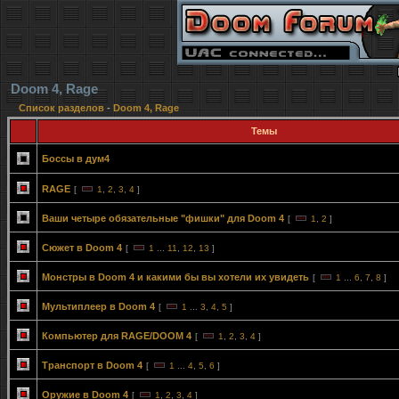
Doom 4, Rage
Список разделов
-
Doom 4, Rage
Темы
Боссы в дум4
RAGE
[
1
,
2
,
3
,
4
]
Ваши четыре обязательные "фишки" для Doom 4
[
1
,
2
]
Сюжет в Doom 4
[
1
...
11
,
12
,
13
]
Монстры в Doom 4 и какими бы вы хотели их увидеть
[
1
...
6
,
7
,
8
]
Мультиплеер в Doom 4
[
1
...
3
,
4
,
5
]
Компьютер для RAGE/DOOM 4
[
1
,
2
,
3
,
4
]
Транспорт в Doom 4
[
1
...
4
,
5
,
6
]
Оружие в Doom 4
[
1
,
2
,
3
,
4
]