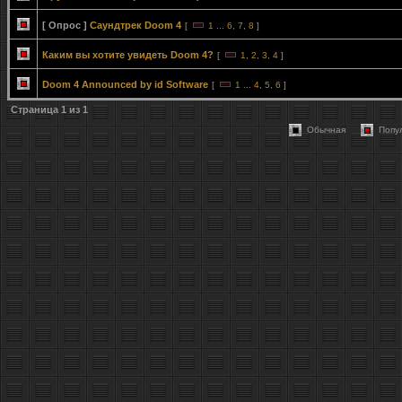
[ Опрос ]
Саундтрек Doom 4
[
1
...
6
,
7
,
8
]
Каким вы хотите увидеть Doom 4?
[
1
,
2
,
3
,
4
]
Doom 4 Announced by id Software
[
1
...
4
,
5
,
6
]
Страница
1
из
1
Обычная
Попу