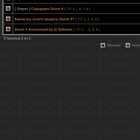
[ Опрос ]
Саундтрек Doom 4
[
1
...
6
,
7
,
8
]
Каким вы хотите увидеть Doom 4?
[
1
,
2
,
3
,
4
]
Doom 4 Announced by id Software
[
1
...
4
,
5
,
6
]
Страница
1
из
1
Обычная
Попу