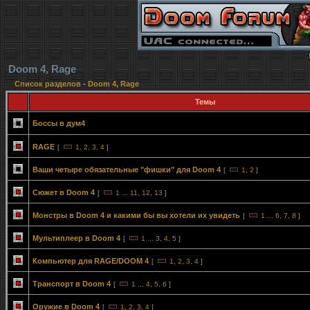
Doom 4, Rage
Список разделов
-
Doom 4, Rage
Темы
Боссы в дум4
RAGE
[
1
,
2
,
3
,
4
]
Ваши четыре обязательные "фишки" для Doom 4
[
1
,
2
]
Сюжет в Doom 4
[
1
...
11
,
12
,
13
]
Монстры в Doom 4 и какими бы вы хотели их увидеть
[
1
...
6
,
7
,
8
]
Мультиплеер в Doom 4
[
1
...
3
,
4
,
5
]
Компьютер для RAGE/DOOM 4
[
1
,
2
,
3
,
4
]
Транспорт в Doom 4
[
1
...
4
,
5
,
6
]
Оружие в Doom 4
[
1
,
2
,
3
,
4
]