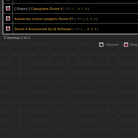
[ Опрос ]
Саундтрек Doom 4
[
1
...
6
,
7
,
8
]
Каким вы хотите увидеть Doom 4?
[
1
,
2
,
3
,
4
]
Doom 4 Announced by id Software
[
1
...
4
,
5
,
6
]
Страница
1
из
1
Обычная
Попу