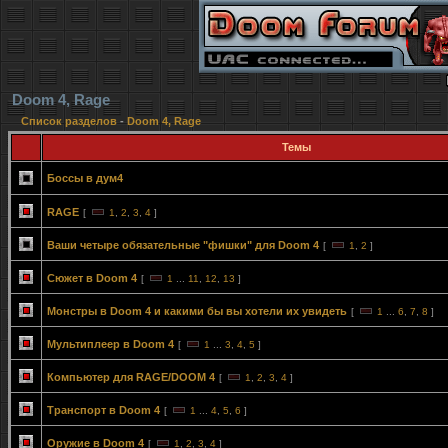
Doom 4, Rage
Список разделов
-
Doom 4, Rage
Темы
Боссы в дум4
RAGE
[
1
,
2
,
3
,
4
]
Ваши четыре обязательные "фишки" для Doom 4
[
1
,
2
]
Сюжет в Doom 4
[
1
...
11
,
12
,
13
]
Монстры в Doom 4 и какими бы вы хотели их увидеть
[
1
...
6
,
7
,
8
]
Мультиплеер в Doom 4
[
1
...
3
,
4
,
5
]
Компьютер для RAGE/DOOM 4
[
1
,
2
,
3
,
4
]
Транспорт в Doom 4
[
1
...
4
,
5
,
6
]
Оружие в Doom 4
[
1
,
2
,
3
,
4
]