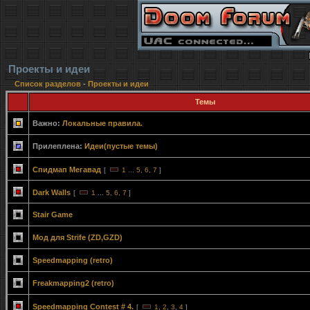
Проекты и идеи
Список разделов
-
Проекты и идеи
Темы
Важно:
Локальные правила.
Прилеплена:
Идеи(пустые темы)
Спидмап Мегавад
[
1
...
5
,
6
,
7
]
Dark Walls
[
1
...
5
,
6
,
7
]
Stair Game
Мод для Strife (ZD,GZD)
Speedmapping (retro)
Freakmapping2 (retro)
Speedmapping Contest # 4.
[
1
,
2
,
3
,
4
]