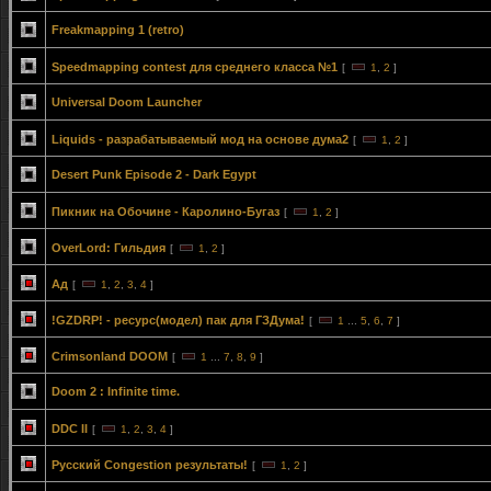
Freakmapping 1 (retro)
Speedmapping contest для среднего класса №1
[
1
,
2
]
Universal Doom Launcher
Liquids - разрабатываемый мод на основе дума2
[
1
,
2
]
Desert Punk Episode 2 - Dark Egypt
Пикник на Обочине - Каролино-Бугаз
[
1
,
2
]
OverLord: Гильдия
[
1
,
2
]
Ад
[
1
,
2
,
3
,
4
]
!GZDRP! - ресурс(модел) пак для ГЗДума!
[
1
...
5
,
6
,
7
]
Crimsonland DOOM
[
1
...
7
,
8
,
9
]
Doom 2 : Infinite time.
DDC II
[
1
,
2
,
3
,
4
]
Русский Congestion результаты!
[
1
,
2
]