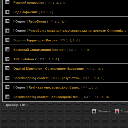
Русский congestion
[
1
,
2
,
3
,
4
]
Вад Вторжение
[
1
,
2
]
[ Опрос ]
RetroDoom
[
1
,
2
,
3
,
4
]
[ Опрос ]
Разработка сюжета и озвучания вада по мотивам Crimsonland
Doom -- Территория России
[
1
,
2
,
3
,
4
]
Весенний Спидмаппинг Контест!
[
1
...
7
,
8
,
9
]
TNT Evilution 2
[
1
,
2
,
3
,
4
]
Quaked Dimension - Сотрясенное Измерение
[
1
...
5
,
6
,
7
]
Speedmapping contest - HELL- результаты
[
1
...
3
,
4
,
5
]
[ Опрос ]
Real - как оно, возможно, было..
[
1
,
2
,
3
]
Speedmapping contest - присоединяйтесь!
[
1
...
14
,
15
,
16
]
Страница
1
из
1
Обычная
Попу