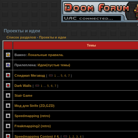
Проекты и идеи
Список разделов
-
Проекты и идеи
Темы
Важно:
Локальные правила.
Прилеплена:
Идеи(пустые темы)
Спидмап Мегавад
[
1
...
5
,
6
,
7
]
Dark Walls
[
1
...
5
,
6
,
7
]
Stair Game
Мод для Strife (ZD,GZD)
Speedmapping (retro)
Freakmapping2 (retro)
Speedmapping Contest # 4.
[
1
,
2
,
3
,
4
]