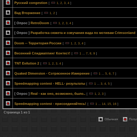
Русский congestion
[
1
,
2
,
3
,
4
]
Вад Вторжение
[
1
,
2
]
[ Опрос ]
RetroDoom
[
1
,
2
,
3
,
4
]
[ Опрос ]
Разработка сюжета и озвучания вада по мотивам Crimsonland
Doom -- Территория России
[
1
,
2
,
3
,
4
]
Весенний Спидмаппинг Контест!
[
1
...
7
,
8
,
9
]
TNT Evilution 2
[
1
,
2
,
3
,
4
]
Quaked Dimension - Сотрясенное Измерение
[
1
...
5
,
6
,
7
]
Speedmapping contest - HELL- результаты
[
1
...
3
,
4
,
5
]
[ Опрос ]
Real - как оно, возможно, было..
[
1
,
2
,
3
]
Speedmapping contest - присоединяйтесь!
[
1
...
14
,
15
,
16
]
Страница
1
из
1
Обычная
Попу