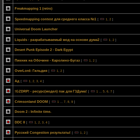
Freakmapping 1 (retro)
Speedmapping contest для среднего класса №1
[
1
,
2
]
Universal Doom Launcher
Liquids - разрабатываемый мод на основе дума2
[
1
,
2
]
Desert Punk Episode 2 - Dark Egypt
Пикник на Обочине - Каролино-Бугаз
[
1
,
2
]
OverLord: Гильдия
[
1
,
2
]
Ад
[
1
,
2
,
3
,
4
]
!GZDRP! - ресурс(модел) пак для ГЗДума!
[
1
...
5
,
6
,
7
]
Crimsonland DOOM
[
1
...
7
,
8
,
9
]
Doom 2 : Infinite time.
DDC II
[
1
,
2
,
3
,
4
]
Русский Congestion результаты!
[
1
,
2
]