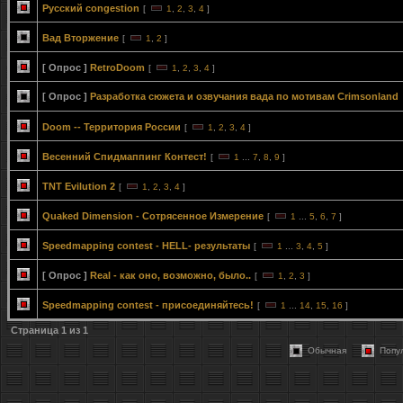
Русский congestion
[
1
,
2
,
3
,
4
]
Вад Вторжение
[
1
,
2
]
[ Опрос ]
RetroDoom
[
1
,
2
,
3
,
4
]
[ Опрос ]
Разработка сюжета и озвучания вада по мотивам Crimsonland
Doom -- Территория России
[
1
,
2
,
3
,
4
]
Весенний Спидмаппинг Контест!
[
1
...
7
,
8
,
9
]
TNT Evilution 2
[
1
,
2
,
3
,
4
]
Quaked Dimension - Сотрясенное Измерение
[
1
...
5
,
6
,
7
]
Speedmapping contest - HELL- результаты
[
1
...
3
,
4
,
5
]
[ Опрос ]
Real - как оно, возможно, было..
[
1
,
2
,
3
]
Speedmapping contest - присоединяйтесь!
[
1
...
14
,
15
,
16
]
Страница
1
из
1
Обычная
Попу