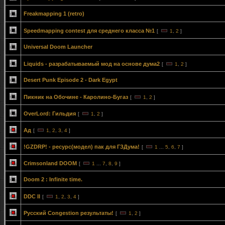
Freakmapping 1 (retro)
Speedmapping contest для среднего класса №1
[
1
,
2
]
Universal Doom Launcher
Liquids - разрабатываемый мод на основе дума2
[
1
,
2
]
Desert Punk Episode 2 - Dark Egypt
Пикник на Обочине - Каролино-Бугаз
[
1
,
2
]
OverLord: Гильдия
[
1
,
2
]
Ад
[
1
,
2
,
3
,
4
]
!GZDRP! - ресурс(модел) пак для ГЗДума!
[
1
...
5
,
6
,
7
]
Crimsonland DOOM
[
1
...
7
,
8
,
9
]
Doom 2 : Infinite time.
DDC II
[
1
,
2
,
3
,
4
]
Русский Congestion результаты!
[
1
,
2
]