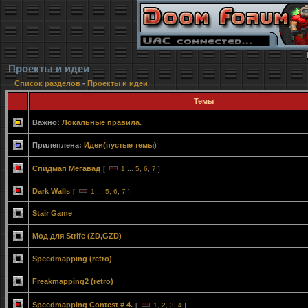
Проекты и идеи
Список разделов
-
Проекты и идеи
Темы
Важно:
Локальные правила.
Прилеплена:
Идеи(пустые темы)
Спидмап Мегавад
[
1
...
5
,
6
,
7
]
Dark Walls
[
1
...
5
,
6
,
7
]
Stair Game
Мод для Strife (ZD,GZD)
Speedmapping (retro)
Freakmapping2 (retro)
Speedmapping Contest # 4.
[
1
,
2
,
3
,
4
]