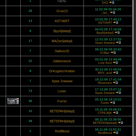
2
Гость
DXZ
11.02.09 00:34:26
28
Grue13
_Ian_
10.02.09 17:40:12
13
ASTVART
ASTVART
04.02.09 17:18:06
6
Bpy6[iddqd]
Bpy6[iddqd]
12.01.09 12:27:55
17
MAZter[iddqd]
Хрюк Злюкем
08.01.09 06:20:40
7
ЛайносID
G-Man
03.01.09 12:49:48
10
Jabberwock
Lost Soul
30.12.08 21:06:04
9
DrKugelschreiber
MVV_acid
18.12.08 17:41:04
7
Хрюк Злюкем
Revenant
17.12.08 15:07:16
73
Loner
Хрюк Злюкем
05.12.08 19:15:02
36
Furret
Furret
15.11.08 19:49:33
10
BETEPAH[iddqd]
CTPEJl()K
06.11.08 23:39:06
39
BETEPAH[iddqd]
BETEPAH[iddqd]
06.11.08 13:52:41
2
RedBlood
RedBlood