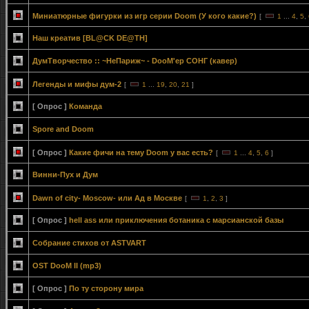
Миниатюрные фигурки из игр серии Doom (У кого какие?)
[
1
...
4
,
5
,
Наш креатив [BL@CK DE@TH]
ДумТворчество :: ~НеПариж~ - DooM'ер СОНГ (кавер)
Легенды и мифы дум-2
[
1
...
19
,
20
,
21
]
[ Опрос ]
Команда
Spore and Doom
[ Опрос ]
Какие фичи на тему Doom у вас есть?
[
1
...
4
,
5
,
6
]
Винни-Пух и Дум
Dawn of city- Moscow- или Ад в Москве
[
1
,
2
,
3
]
[ Опрос ]
hell ass или приключения ботаника с марсианской базы
Собрание стихов от ASTVART
OST DooM II (mp3)
[ Опрос ]
По ту сторону мира