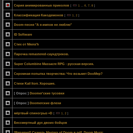
Серия анимированных приколов
[
1
...
6
,
7
,
8
]
Классификация Какодемонов
[
1
,
2
]
Doom-песня "А я импов не люблю"
ID Software
Стих от Nkera'h
Парочка remastered-саундтреков.
Super Columbine Massacre RPG - русская версия.
Скромная попытка творчества: Что возьмет DooMер?
Стихи Kail Itorr. Хорошие.
[ Опрос ]
Doomer'ские тусовки
[ Опрос ]
Doomerские флехи
мёртвый спиногрыз =D
[
1
,
2
]
Бессмертный дух двоих бойцов
[Renamed] Скачать Masters of Doom в pdf, Doom Music