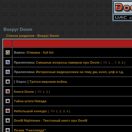
Вокруг Doom
Список разделов
-
Вокруг Doom
Важно:
Отмазки - full list
Прилеплена:
Смешные вопросы ламеров про Doom
[
1
...
7
,
8
,
9
]
Прилеплена:
Интересные видеоролики на тему дм, кооп, цтф и т.д.
[ Опрос ]
Третья мировая война.
Книги Doom
[
1
,
2
]
Тайна штата Невада
Небольшой конкурс
[
1
,
2
,
3
,
4
]
DooM Nightmare - Текстовый квест про DooM
Поэма "Гниллиада".