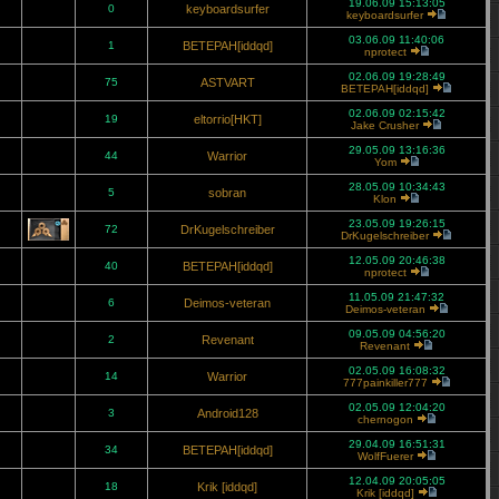
19.06.09 15:13:05
0
keyboardsurfer
keyboardsurfer
03.06.09 11:40:06
1
BETEPAH[iddqd]
nprotect
02.06.09 19:28:49
75
ASTVART
BETEPAH[iddqd]
02.06.09 02:15:42
19
eltorrio[HKT]
Jake Crusher
29.05.09 13:16:36
44
Warrior
Yom
28.05.09 10:34:43
5
sobran
Klon
23.05.09 19:26:15
72
DrKugelschreiber
DrKugelschreiber
12.05.09 20:46:38
40
BETEPAH[iddqd]
nprotect
11.05.09 21:47:32
6
Deimos-veteran
Deimos-veteran
09.05.09 04:56:20
2
Revenant
Revenant
02.05.09 16:08:32
14
Warrior
777painkiller777
02.05.09 12:04:20
3
Android128
chernogon
29.04.09 16:51:31
34
BETEPAH[iddqd]
WolfFuerer
12.04.09 20:05:05
18
Krik [iddqd]
Krik [iddqd]