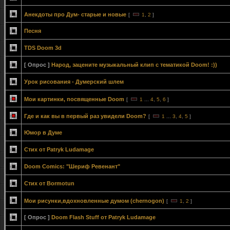
Анекдоты про Дум- старые и новые
[
1
,
2
]
Песня
TDS Doom 3d
[ Опрос ]
Народ, зацените музыкальный клип с тематикой Doom! :))
Урок рисования - Думерский шлем
Мои картинки, посвященные Doom
[
1
...
4
,
5
,
6
]
Где и как вы в первый раз увидели Doom?
[
1
...
3
,
4
,
5
]
Юмор в Думе
Стих от Patryk Ludamage
Doom Comics: "Шериф Ревенант"
Стих от Bormotun
Мои рисунки,вдохновленные думом (chernogon)
[
1
,
2
]
[ Опрос ]
Doom Flash Stuff от Patryk Ludamage