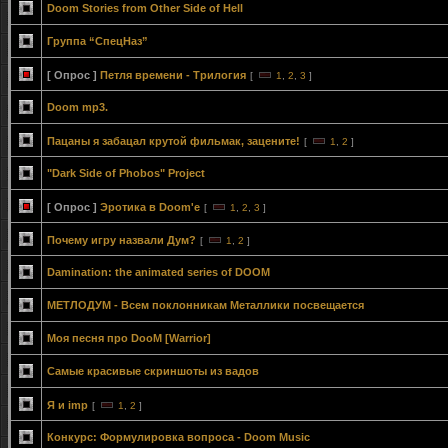
Doom Stories from Other Side of Hell
Группа “СпецНаз”
[ Опрос ]
Петля времени - Трилогия
[
1
,
2
,
3
]
Doom mp3.
Пацаны я забацал крутой фильмак, зацените!
[
1
,
2
]
"Dark Side of Phobos" Project
[ Опрос ]
Эротика в Doom'е
[
1
,
2
,
3
]
Почему игру назвали Дум?
[
1
,
2
]
Damination: the animated series of DOOM
МЕТЛОДУМ - Всем поклонникам Металлики посвещается
Моя песня про DooM [Warrior]
Самые красивые скриншоты из вадов
Я и imp
[
1
,
2
]
Конкурс: Формулировка вопроса - Doom Music