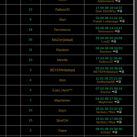
Jabberwock
17.06.08 19:19:37
12
ЛайносID
Dark DOOM'er
03.06.08 21:41:16
9
Klon
Patryk Ludamage
03.06.08 14:13:41
18
Terronezov
Terronezov
26.04.08 20:33:09
35
MAZter[iddqd]
Lord2
08.04.08 09:33:03
11
Random
Random
17.03.08 11:30:40
10
Memfis
ЛайносID
05.03.08 16:39:49
3
BETEPAH[iddqd]
BETEPAH[iddqd]
11.02.08 23:21:46
4
Klon
SerBerNaRR
07.02.08 01:58:16
4
/Last_Hero***
Eternal
04.02.08 17:59:11
2
Mayhemer
Mayhemer
20.01.08 22:32:45
20
Коул
NoSkiLL*Rick
15.01.08 17:48:06
15
Strel'OK
NoSkiLL*Rick
09.01.08 16:30:30
3
Paine
KOHyC