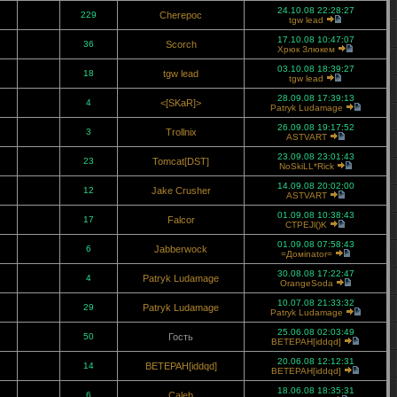
24.10.08 22:28:27
229
Cherepoc
tgw lead
17.10.08 10:47:07
36
Scorch
Хрюк Злюкем
03.10.08 18:39:27
18
tgw lead
tgw lead
28.09.08 17:39:13
4
<[SKaR]>
Patryk Ludamage
26.09.08 19:17:52
3
Trollnix
ASTVART
23.09.08 23:01:43
23
Tomcat[DST]
NoSkiLL*Rick
14.09.08 20:02:00
12
Jake Crusher
ASTVART
01.09.08 10:38:43
17
Falcor
CTPEJl()K
01.09.08 07:58:43
6
Jabberwock
=Домinator=
30.08.08 17:22:47
4
Patryk Ludamage
OrangeSoda
10.07.08 21:33:32
29
Patryk Ludamage
Patryk Ludamage
25.06.08 02:03:49
50
Гость
BETEPAH[iddqd]
20.06.08 12:12:31
14
BETEPAH[iddqd]
BETEPAH[iddqd]
18.06.08 18:35:31
6
Caleb