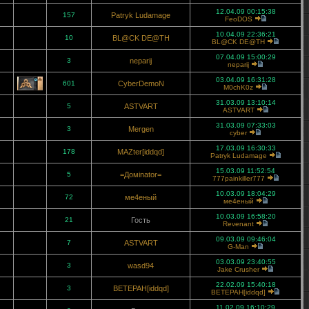
12.04.09 00:15:38
157
Patryk Ludamage
FeoDOS
10.04.09 22:36:21
10
BL@CK DE@TH
BL@CK DE@TH
07.04.09 15:00:29
3
neparij
neparij
03.04.09 16:31:28
601
CyberDemoN
M0chK0z
31.03.09 13:10:14
5
ASTVART
ASTVART
31.03.09 07:33:03
3
Mergen
cyber
17.03.09 16:30:33
178
MAZter[iddqd]
Patryk Ludamage
15.03.09 11:52:54
5
=Домinator=
777painkiller777
10.03.09 18:04:29
72
ме4еный
ме4еный
10.03.09 16:58:20
21
Гость
Revenant
09.03.09 09:46:04
7
ASTVART
G-Man
03.03.09 23:40:55
3
wasd94
Jake Crusher
22.02.09 15:40:18
3
BETEPAH[iddqd]
BETEPAH[iddqd]
11.02.09 16:10:29