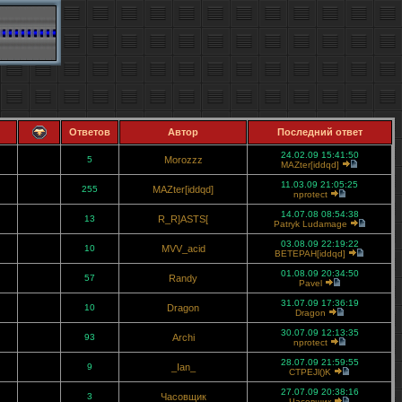
Ответов
Автор
Последний ответ
24.02.09 15:41:50
5
Morozzz
MAZter[iddqd]
11.03.09 21:05:25
255
MAZter[iddqd]
nprotect
14.07.08 08:54:38
13
R_R]ASTS[
Patryk Ludamage
03.08.09 22:19:22
10
MVV_acid
BETEPAH[iddqd]
01.08.09 20:34:50
57
Randy
Pavel
31.07.09 17:36:19
10
Dragon
Dragon
30.07.09 12:13:35
93
Archi
nprotect
28.07.09 21:59:55
9
_Ian_
CTPEJl()K
27.07.09 20:38:16
3
Часовщик
Часовщик