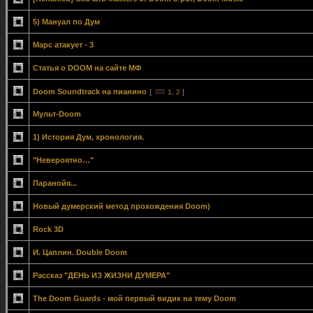
5) Мануал по Дум
Марс атакует - 3
Статья о DOOM на сайте МФ
Doom Soundtrack на пианино
[
1
,
2
]
Мульт-Doom
1) История Дум, хронология.
"Невероятно…"
Паранойя...
Новый думерский метод прохождения Doom)
Rock 3D
И. Цаплин. Double Doom
Рассказ "ДЕНЬ ИЗ ЖИЗНИ ДУМЕРА"
The Doom Guards - мой первый видик на тему Doom