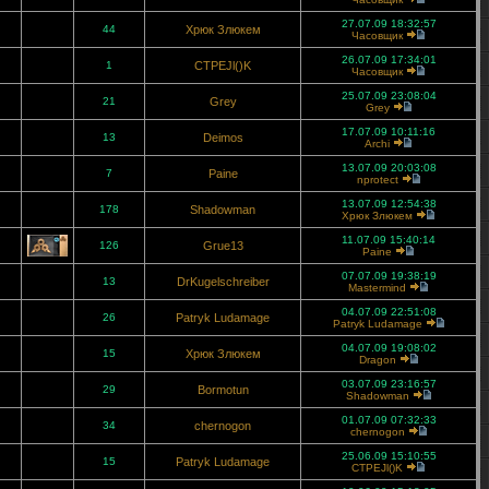
27.07.09 18:32:57
44
Хрюк Злюкем
Часовщик
26.07.09 17:34:01
1
CTPEJl()K
Часовщик
25.07.09 23:08:04
21
Grey
Grey
17.07.09 10:11:16
13
Deimos
Archi
13.07.09 20:03:08
7
Paine
nprotect
13.07.09 12:54:38
178
Shadowman
Хрюк Злюкем
11.07.09 15:40:14
126
Grue13
Paine
07.07.09 19:38:19
13
DrKugelschreiber
Mastermind
04.07.09 22:51:08
26
Patryk Ludamage
Patryk Ludamage
04.07.09 19:08:02
15
Хрюк Злюкем
Dragon
03.07.09 23:16:57
29
Bormotun
Shadowman
01.07.09 07:32:33
34
chernogon
chernogon
25.06.09 15:10:55
15
Patryk Ludamage
CTPEJl()K