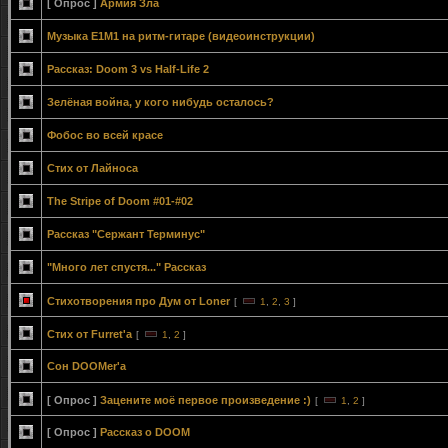
[ Опрос ]
Армия Зла
Музыка E1M1 на ритм-гитаре (видеоинструкции)
Рассказ: Doom 3 vs Half-Life 2
Зелёная война, у кого нибудь осталось?
Фобос во всей красе
Стих от Лайноса
The Stripe of Doom #01-#02
Рассказ "Сержант Терминус"
"Много лет спустя..." Рассказ
Стихотворения про Дум от Loner
[
1
,
2
,
3
]
Стих от Furret'а
[
1
,
2
]
Сон DOOMer'a
[ Опрос ]
Зацените моё первое произведение :)
[
1
,
2
]
[ Опрос ]
Рассказ о DOOM