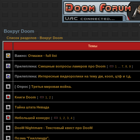
Вокруг Doom
Список разделов
-
Вокруг Doom
Темы
Важно:
Отмазки - full list
Прилеплена:
Смешные вопросы ламеров про Doom
[
1
...
7
,
8
,
9
]
Прилеплена:
Интересные видеоролики на тему дм, кооп, цтф и т.д.
[ Опрос ]
Третья мировая война.
Книги Doom
[
1
,
2
]
Тайна штата Невада
Небольшой конкурс
[
1
,
2
,
3
,
4
]
DooM Nightmare - Текстовый квест про DooM
Поэма "Гниллиада".