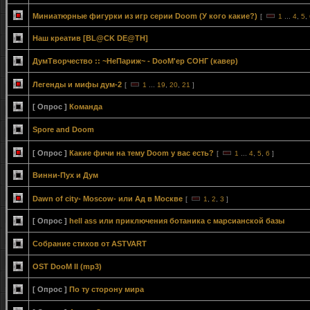
Миниатюрные фигурки из игр серии Doom (У кого какие?)
[
1
...
4
,
5
,
Наш креатив [BL@CK DE@TH]
ДумТворчество :: ~НеПариж~ - DooM'ер СОНГ (кавер)
Легенды и мифы дум-2
[
1
...
19
,
20
,
21
]
[ Опрос ]
Команда
Spore and Doom
[ Опрос ]
Какие фичи на тему Doom у вас есть?
[
1
...
4
,
5
,
6
]
Винни-Пух и Дум
Dawn of city- Moscow- или Ад в Москве
[
1
,
2
,
3
]
[ Опрос ]
hell ass или приключения ботаника с марсианской базы
Собрание стихов от ASTVART
OST DooM II (mp3)
[ Опрос ]
По ту сторону мира