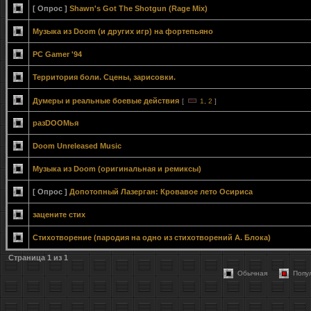
[ Опрос ]
Shawn's Got The Shotgun (Rage Mix)
Музыка из Doom (и других игр) на фортепьяно
PC Gamer '94
Территория боли. Сцены, зарисовки.
Думеры и реальные боевые действия
[
1
,
2
]
разDOOMья
Doom Unreleased Music
Музыка из Doom (оригинальная и ремиксы)
[ Опрос ]
Допотопный Лазерган: Кровавое лето Осириса
зацените стих
Стихотворение (пародия на одно из стихотворений А. Блока)
Страница
1
из
1
Обычная
Попу