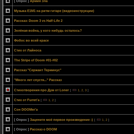
[ Опрос ]
Армия Зла
Музыка E1M1 на ритм-гитаре (видеоинструкции)
Рассказ: Doom 3 vs Half-Life 2
Зелёная война, у кого нибудь осталось?
Фобос во всей красе
Стих от Лайноса
The Stripe of Doom #01-#02
Рассказ "Сержант Терминус"
"Много лет спустя..." Рассказ
Стихотворения про Дум от Loner
[
1
,
2
,
3
]
Стих от Furret'а
[
1
,
2
]
Сон DOOMer'a
[ Опрос ]
Зацените моё первое произведение :)
[
1
,
2
]
[ Опрос ]
Рассказ о DOOM