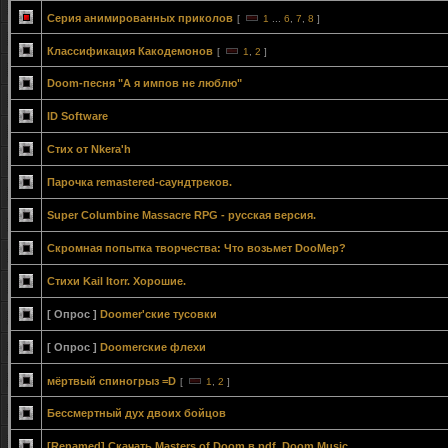
Серия анимированных приколов
[
1
...
6
,
7
,
8
]
Классификация Какодемонов
[
1
,
2
]
Doom-песня "А я импов не люблю"
ID Software
Стих от Nkera'h
Парочка remastered-саундтреков.
Super Columbine Massacre RPG - русская версия.
Скромная попытка творчества: Что возьмет DooMер?
Стихи Kail Itorr. Хорошие.
[ Опрос ]
Doomer'ские тусовки
[ Опрос ]
Doomerские флехи
мёртвый спиногрыз =D
[
1
,
2
]
Бессмертный дух двоих бойцов
[Renamed] Скачать Masters of Doom в pdf, Doom Music