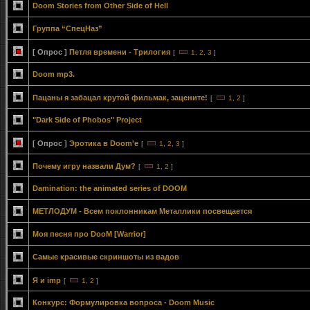
Doom Stories from Other Side of Hell
Группа “СпецНаз”
[ Опрос ]
Петля времени - Трилогия
[
1
,
2
,
3
]
Doom mp3.
Пацаны я забацал крутой фильмак, зацените!
[
1
,
2
]
"Dark Side of Phobos" Project
[ Опрос ]
Эротика в Doom'е
[
1
,
2
,
3
]
Почему игру назвали Дум?
[
1
,
2
]
Damination: the animated series of DOOM
МЕТЛОДУМ - Всем поклонникам Металлики посвещается
Моя песня про DooM [Warrior]
Самые красивые скриншоты из вадов
Я и imp
[
1
,
2
]
Конкурс: Формулировка вопроса - Doom Music