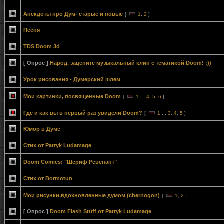
Анекдоты про Дум- старые и новые
[
1
,
2
]
Песня
TDS Doom 3d
[ Опрос ]
Народ, зацените музыкальный клип с тематикой Doom! :))
Урок рисования - Думерский шлем
Мои картинки, посвященные Doom
[
1
...
4
,
5
,
6
]
Где и как вы в первый раз увидели Doom?
[
1
...
3
,
4
,
5
]
Юмор в Думе
Стих от Patryk Ludamage
Doom Comics: "Шериф Ревенант"
Стих от Bormotun
Мои рисунки,вдохновленные думом (chernogon)
[
1
,
2
]
[ Опрос ]
Doom Flash Stuff от Patryk Ludamage