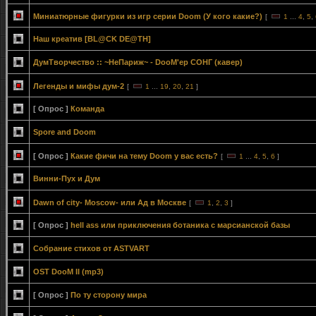
Миниатюрные фигурки из игр серии Doom (У кого какие?)
[
1
...
4
,
5
,
Наш креатив [BL@CK DE@TH]
ДумТворчество :: ~НеПариж~ - DooM'ер СОНГ (кавер)
Легенды и мифы дум-2
[
1
...
19
,
20
,
21
]
[ Опрос ]
Команда
Spore and Doom
[ Опрос ]
Какие фичи на тему Doom у вас есть?
[
1
...
4
,
5
,
6
]
Винни-Пух и Дум
Dawn of city- Moscow- или Ад в Москве
[
1
,
2
,
3
]
[ Опрос ]
hell ass или приключения ботаника с марсианской базы
Собрание стихов от ASTVART
OST DooM II (mp3)
[ Опрос ]
По ту сторону мира