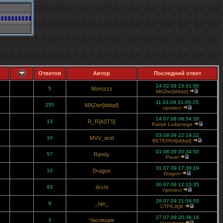
Ответов
Автор
Последний ответ
24.02.09 15:41:50
5
Morozzz
MAZter[iddqd]
11.03.09 21:05:25
255
MAZter[iddqd]
nprotect
14.07.08 08:54:38
13
R_R]ASTS[
Patryk Ludamage
03.08.09 22:19:22
10
MVV_acid
BETEPAH[iddqd]
01.08.09 20:34:50
57
Randy
Pavel
31.07.09 17:36:19
10
Dragon
Dragon
30.07.09 12:13:35
93
Archi
nprotect
28.07.09 21:59:55
9
_Ian_
CTPEJl()K
27.07.09 20:38:16
3
Часовщик
Часовщик