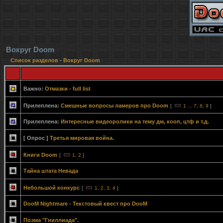
Вокруг Doom
Список разделов
-
Вокруг Doom
Важно:
Отмазки - full list
Прилеплена:
Смешные вопросы ламеров про Doom
[
1
...
7
,
8
,
9
]
Прилеплена:
Интересные видеоролики на тему дм, кооп, цтф и т.д.
[ Опрос ]
Третья мировая война.
Книги Doom
[
1
,
2
]
Тайна штата Невада
Небольшой конкурс
[
1
,
2
,
3
,
4
]
DooM Nightmare - Текстовый квест про DooM
Поэма "Гниллиада".