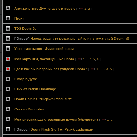
Анекдоты про Дум- старые и новые
[
1
,
2
]
Песня
TDS Doom 3d
[ Опрос ]
Народ, зацените музыкальный клип с тематикой Doom! :))
Урок рисования - Думерский шлем
Мои картинки, посвященные Doom
[
1
...
4
,
5
,
6
]
Где и как вы в первый раз увидели Doom?
[
1
...
3
,
4
,
5
]
Юмор в Думе
Стих от Patryk Ludamage
Doom Comics: "Шериф Ревенант"
Стих от Bormotun
Мои рисунки,вдохновленные думом (chernogon)
[
1
,
2
]
[ Опрос ]
Doom Flash Stuff от Patryk Ludamage