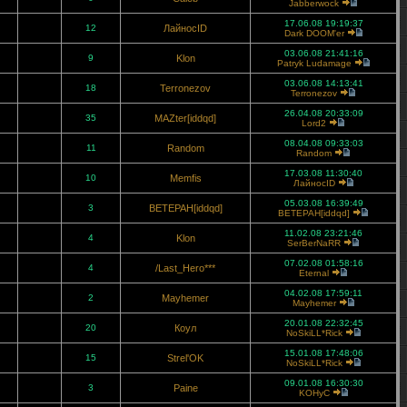
Jabberwock
17.06.08 19:19:37
12
ЛайносID
Dark DOOM'er
03.06.08 21:41:16
9
Klon
Patryk Ludamage
03.06.08 14:13:41
18
Terronezov
Terronezov
26.04.08 20:33:09
35
MAZter[iddqd]
Lord2
08.04.08 09:33:03
11
Random
Random
17.03.08 11:30:40
10
Memfis
ЛайносID
05.03.08 16:39:49
3
BETEPAH[iddqd]
BETEPAH[iddqd]
11.02.08 23:21:46
4
Klon
SerBerNaRR
07.02.08 01:58:16
4
/Last_Hero***
Eternal
04.02.08 17:59:11
2
Mayhemer
Mayhemer
20.01.08 22:32:45
20
Коул
NoSkiLL*Rick
15.01.08 17:48:06
15
Strel'OK
NoSkiLL*Rick
09.01.08 16:30:30
3
Paine
KOHyC