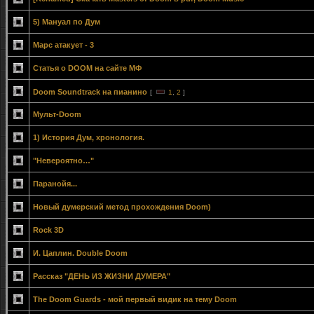
5) Мануал по Дум
Марс атакует - 3
Статья о DOOM на сайте МФ
Doom Soundtrack на пианино
[
1
,
2
]
Мульт-Doom
1) История Дум, хронология.
"Невероятно…"
Паранойя...
Новый думерский метод прохождения Doom)
Rock 3D
И. Цаплин. Double Doom
Рассказ "ДЕНЬ ИЗ ЖИЗНИ ДУМЕРА"
The Doom Guards - мой первый видик на тему Doom