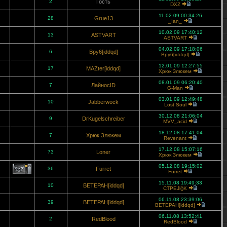
2
Гость
DXZ
11.02.09 00:34:26
28
Grue13
_Ian_
10.02.09 17:40:12
13
ASTVART
ASTVART
04.02.09 17:18:06
6
Bpy6[iddqd]
Bpy6[iddqd]
12.01.09 12:27:55
17
MAZter[iddqd]
Хрюк Злюкем
08.01.09 06:20:40
7
ЛайносID
G-Man
03.01.09 12:49:48
10
Jabberwock
Lost Soul
30.12.08 21:06:04
9
DrKugelschreiber
MVV_acid
18.12.08 17:41:04
7
Хрюк Злюкем
Revenant
17.12.08 15:07:16
73
Loner
Хрюк Злюкем
05.12.08 19:15:02
36
Furret
Furret
15.11.08 19:49:33
10
BETEPAH[iddqd]
CTPEJl()K
06.11.08 23:39:06
39
BETEPAH[iddqd]
BETEPAH[iddqd]
06.11.08 13:52:41
2
RedBlood
RedBlood