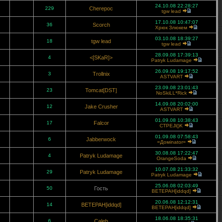
24.10.08 22:28:27
229
Cherepoc
tgw lead
17.10.08 10:47:07
36
Scorch
Хрюк Злюкем
03.10.08 18:39:27
18
tgw lead
tgw lead
28.09.08 17:39:13
4
<[SKaR]>
Patryk Ludamage
26.09.08 19:17:52
3
Trollnix
ASTVART
23.09.08 23:01:43
23
Tomcat[DST]
NoSkiLL*Rick
14.09.08 20:02:00
12
Jake Crusher
ASTVART
01.09.08 10:38:43
17
Falcor
CTPEJl()K
01.09.08 07:58:43
6
Jabberwock
=Домinator=
30.08.08 17:22:47
4
Patryk Ludamage
OrangeSoda
10.07.08 21:33:32
29
Patryk Ludamage
Patryk Ludamage
25.06.08 02:03:49
50
Гость
BETEPAH[iddqd]
20.06.08 12:12:31
14
BETEPAH[iddqd]
BETEPAH[iddqd]
18.06.08 18:35:31
6
Caleb