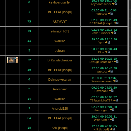
19.06.09 15:13:05
0
keyboardsurfer
keyboardsurfer
03.06.09 11:40:06
1
BETEPAH[iddqd]
nprotect
02.06.09 19:28:49
75
ASTVART
BETEPAH[iddqd]
02.06.09 02:15:42
19
eltorrio[HKT]
Jake Crusher
29.05.09 13:16:36
44
Warrior
Yom
28.05.09 10:34:43
5
sobran
Klon
23.05.09 19:26:15
72
DrKugelschreiber
DrKugelschreiber
12.05.09 20:46:38
40
BETEPAH[iddqd]
nprotect
11.05.09 21:47:32
6
Deimos-veteran
Deimos-veteran
09.05.09 04:56:20
2
Revenant
Revenant
02.05.09 16:08:32
14
Warrior
777painkiller777
02.05.09 12:04:20
3
Android128
chernogon
29.04.09 16:51:31
34
BETEPAH[iddqd]
WolfFuerer
12.04.09 20:05:05
18
Krik [iddqd]
Krik [iddqd]