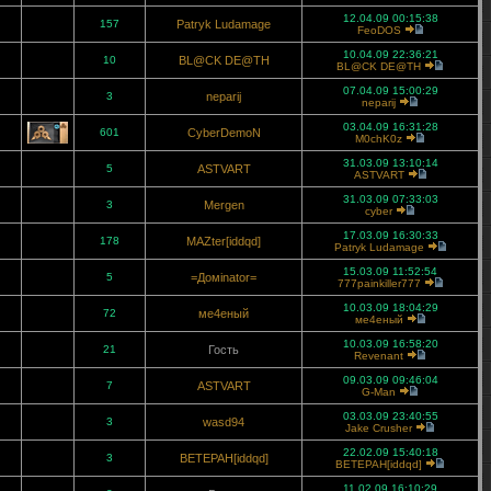
12.04.09 00:15:38
157
Patryk Ludamage
FeoDOS
10.04.09 22:36:21
10
BL@CK DE@TH
BL@CK DE@TH
07.04.09 15:00:29
3
neparij
neparij
03.04.09 16:31:28
601
CyberDemoN
M0chK0z
31.03.09 13:10:14
5
ASTVART
ASTVART
31.03.09 07:33:03
3
Mergen
cyber
17.03.09 16:30:33
178
MAZter[iddqd]
Patryk Ludamage
15.03.09 11:52:54
5
=Домinator=
777painkiller777
10.03.09 18:04:29
72
ме4еный
ме4еный
10.03.09 16:58:20
21
Гость
Revenant
09.03.09 09:46:04
7
ASTVART
G-Man
03.03.09 23:40:55
3
wasd94
Jake Crusher
22.02.09 15:40:18
3
BETEPAH[iddqd]
BETEPAH[iddqd]
11.02.09 16:10:29