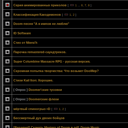
Серия анимированных приколов
[
1
...
6
,
7
,
8
]
Классификация Какодемонов
[
1
,
2
]
Doom-песня "А я импов не люблю"
ID Software
Стих от Nkera'h
Парочка remastered-саундтреков.
Super Columbine Massacre RPG - русская версия.
Скромная попытка творчества: Что возьмет DooMер?
Стихи Kail Itorr. Хорошие.
[ Опрос ]
Doomer'ские тусовки
[ Опрос ]
Doomerские флехи
мёртвый спиногрыз =D
[
1
,
2
]
Бессмертный дух двоих бойцов
[Renamed] Скачать Masters of Doom в pdf, Doom Music