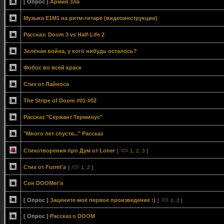
[ Опрос ]
Армия Зла
Музыка E1M1 на ритм-гитаре (видеоинструкции)
Рассказ: Doom 3 vs Half-Life 2
Зелёная война, у кого нибудь осталось?
Фобос во всей красе
Стих от Лайноса
The Stripe of Doom #01-#02
Рассказ "Сержант Терминус"
"Много лет спустя..." Рассказ
Стихотворения про Дум от Loner
[
1
,
2
,
3
]
Стих от Furret'а
[
1
,
2
]
Сон DOOMer'a
[ Опрос ]
Зацените моё первое произведение :)
[
1
,
2
]
[ Опрос ]
Рассказ о DOOM