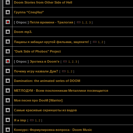
Doom Stories from Other Side of Hell
Группа “СпецНаз”
[ Опрос ]
Петля времени - Трилогия
[
1
,
2
,
3
]
Doom mp3.
Пацаны я забацал крутой фильмак, зацените!
[
1
,
2
]
"Dark Side of Phobos" Project
[ Опрос ]
Эротика в Doom'е
[
1
,
2
,
3
]
Почему игру назвали Дум?
[
1
,
2
]
Damination: the animated series of DOOM
МЕТЛОДУМ - Всем поклонникам Металлики посвещается
Моя песня про DooM [Warrior]
Самые красивые скриншоты из вадов
Я и imp
[
1
,
2
]
Конкурс: Формулировка вопроса - Doom Music