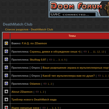
DeathMatch Club
Список разделов
-
DeathMatch Club
Темы
Важно:
F.A.Q. по ZDaemon
Прилеплена:
Скрины, демки и обсуждение оных =)
[
1
...
11
,
12
,
13
]
Прилеплена:
Skulltag 0.97
[
1
...
3
,
4
,
5
]
Прилеплена:
[ Опрос ]
Ваше разрешение экрана в мультиплеерных пор
Прилеплена:
[ Опрос ]
Какой тип мультиплеера вам по душе?
[
1
,
2
,
Прилеплена:
Odamex
[
1
,
2
]
About ZDaemon
[
1
,
2
]
Трейлер нового DeathMatch вада
Ищем смешные ники
[
1
...
3
,
4
,
5
]