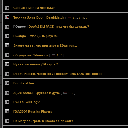
Сервак с модом Hellspawn
Техника боя в Doom DeathMatch
[
1
...
7
,
8
,
9
]
[ Опрос ]
DooM2 DM PACK- под что бы сделать?
Dwango13.wad (2-16 players)
Знаете ли вы, что при игре в ZDaemon...
обсуждение 2dmmaps
[
1
,
2
]
Нужны ли новые ДМ карты?
Doom, Hereric, Hexen по интернету в MS-DOS (без портов)
Barrels of fun
Z(St)Football - футбол в думе
[
1
,
2
]
PWO в SkullTag'е
[ВИДЕО] Russian Players
Не могу поиграть в jDoom по локалке