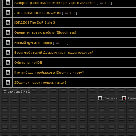
Распространенные ошибки при игре в ZDaemon
[
1
,
2
]
Локальные сети в DOOM I/II
[
1
,
2
]
[ВИДЕО] The DoP Style 3
Оцените первую работу (Bloodiness)
Новый дум эксплорер
[
1
,
2
]
Всем любителей Десматч карт - ждем рецензий!
Обновление IDE
Кто-нибудь пробывал в jDoom по инету?
ZDaemon через прокси, никак?
Страница
1
из
1
Обычная
Попу