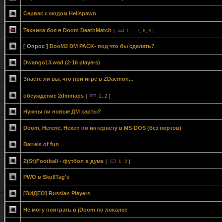
Сервак с модом Hellspawn
Техника боя в Doom DeathMatch
[
1
...
7
,
8
,
9
]
[ Опрос ]
DooM2 DM PACK- под что бы сделать?
Dwango13.wad (2-16 players)
Знаете ли вы, что при игре в ZDaemon...
обсуждение 2dmmaps
[
1
,
2
]
Нужны ли новые ДМ карты?
Doom, Hereric, Hexen по интернету в MS-DOS (без портов)
Barrels of fun
Z(St)Football - футбол в думе
[
1
,
2
]
PWO в SkullTag'е
[ВИДЕО] Russian Players
Не могу поиграть в jDoom по локалке