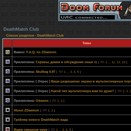
DeathMatch Club
Список разделов
-
DeathMatch Club
Темы
Важно:
F.A.Q. по ZDaemon
Прилеплена:
Скрины, демки и обсуждение оных =)
[
1
...
11
,
12
,
13
]
Прилеплена:
Skulltag 0.97
[
1
...
3
,
4
,
5
]
Прилеплена:
[ Опрос ]
Ваше разрешение экрана в мультиплеерных пор
Прилеплена:
[ Опрос ]
Какой тип мультиплеера вам по душе?
[
1
,
2
,
Прилеплена:
Odamex
[
1
,
2
]
About ZDaemon
[
1
,
2
]
Трейлер нового DeathMatch вада
Ищем смешные ники
[
1
...
3
,
4
,
5
]