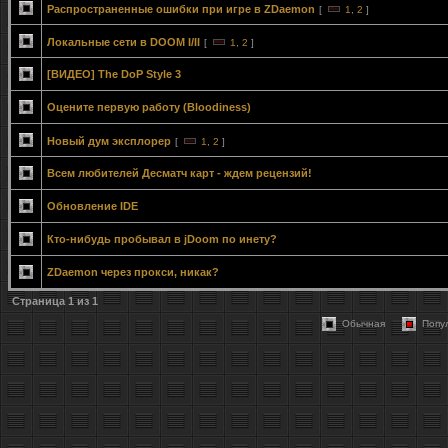
Распространенные ошибки при игре в ZDaemon
[
1
,
2
]
Локальные сети в DOOM I/II
[
1
,
2
]
[ВИДЕО] The DoP Style 3
Оцените первую работу (Bloodiness)
Новый дум эксплорер
[
1
,
2
]
Всем любителей Десматч карт - ждем рецензий!
Обновление IDE
Кто-нибудь пробывал в jDoom по инету?
ZDaemon через прокси, никак?
Страница
1
из
1
Обычная
Попу