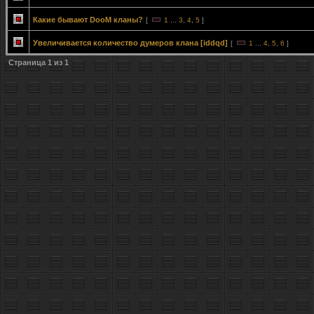
Какие бывают DooM кланы?
[
1
...
3
,
4
,
5
]
Увеличивается количество думеров клана [iddqd]
[
1
...
4
,
5
,
6
]
Страница
1
из
1