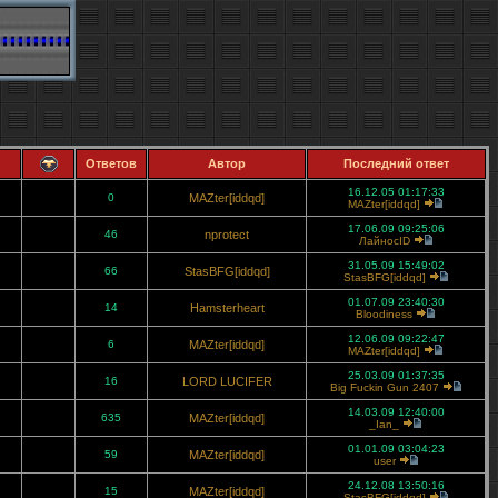
Ответов
Автор
Последний ответ
16.12.05 01:17:33
0
MAZter[iddqd]
MAZter[iddqd]
17.06.09 09:25:06
46
nprotect
ЛайносID
31.05.09 15:49:02
66
StasBFG[iddqd]
StasBFG[iddqd]
01.07.09 23:40:30
14
Hamsterheart
Bloodiness
12.06.09 09:22:47
6
MAZter[iddqd]
MAZter[iddqd]
25.03.09 01:37:35
16
LORD LUCIFER
Big Fuckin Gun 2407
14.03.09 12:40:00
635
MAZter[iddqd]
_Ian_
01.01.09 03:04:23
59
MAZter[iddqd]
user
24.12.08 13:50:16
15
MAZter[iddqd]
StasBFG[iddqd]