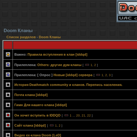
Doom Кланы
Список разделов
-
Doom Кланы
Важно:
Правила вступления в клан [iddqd]
Прилеплена:
Others: другие дум-кланы
[
1
,
2
]
Прилеплена:
[ Опрос ]
Новые [iddqd] сервера
[
1
,
2
,
3
]
История Deathmatch community и кланов. Перепись населения.
Почта клана [iddqd]
Гимн Для нашего клана [iddqd]
Он хочет вступить в IDDQD
[
1
...
20
,
21
,
22
]
Сайт клана [iddqd]
[
1
,
2
]
Видео ex-клана Doom [LeD]