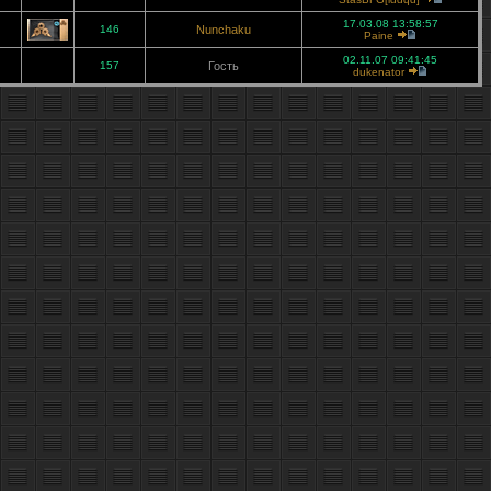
17.03.08 13:58:57
146
Nunchaku
Paine
02.11.07 09:41:45
157
Гость
dukenator