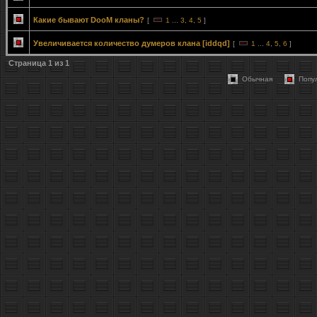
Какие бывают DooM кланы?
[
1
...
3
,
4
,
5
]
Увеличивается количество думеров клана [iddqd]
[
1
...
4
,
5
,
6
]
Страница
1
из
1
Обычная
Попу