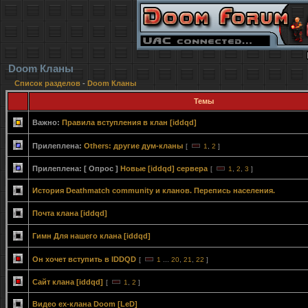
Doom Кланы
Список разделов
-
Doom Кланы
Темы
Важно:
Правила вступления в клан [iddqd]
Прилеплена:
Others: другие дум-кланы
[
1
,
2
]
Прилеплена:
[ Опрос ]
Новые [iddqd] сервера
[
1
,
2
,
3
]
История Deathmatch community и кланов. Перепись населения.
Почта клана [iddqd]
Гимн Для нашего клана [iddqd]
Он хочет вступить в IDDQD
[
1
...
20
,
21
,
22
]
Сайт клана [iddqd]
[
1
,
2
]
Видео ex-клана Doom [LeD]