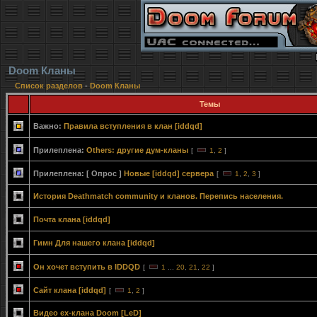
Doom Кланы
Список разделов
-
Doom Кланы
Темы
Важно:
Правила вступления в клан [iddqd]
Прилеплена:
Others: другие дум-кланы
[
1
,
2
]
Прилеплена:
[ Опрос ]
Новые [iddqd] сервера
[
1
,
2
,
3
]
История Deathmatch community и кланов. Перепись населения.
Почта клана [iddqd]
Гимн Для нашего клана [iddqd]
Он хочет вступить в IDDQD
[
1
...
20
,
21
,
22
]
Сайт клана [iddqd]
[
1
,
2
]
Видео ex-клана Doom [LeD]