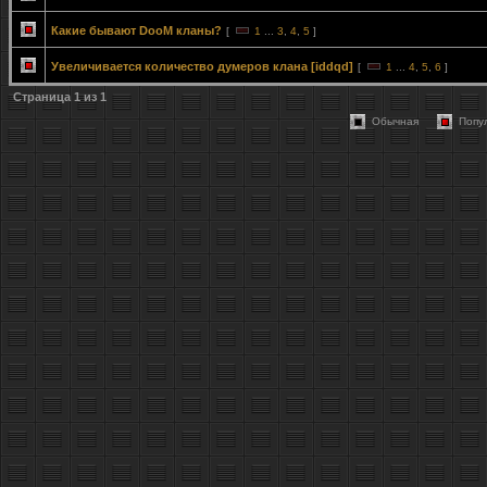
Какие бывают DooM кланы?
[
1
...
3
,
4
,
5
]
Увеличивается количество думеров клана [iddqd]
[
1
...
4
,
5
,
6
]
Страница
1
из
1
Обычная
Попу