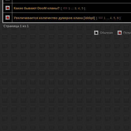
Какие бывают DooM кланы?
[
1
...
3
,
4
,
5
]
Увеличивается количество думеров клана [iddqd]
[
1
...
4
,
5
,
6
]
Страница
1
из
1
Обычная
Попу