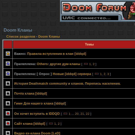
Doom Кланы
Список разделов
-
Doom Кланы
Темы
Важно:
Правила вступления в клан [iddqd]
Прилеплена:
Others: другие дум-кланы
[
1
,
2
]
Прилеплена:
[ Опрос ]
Новые [iddqd] сервера
[
1
,
2
,
3
]
История Deathmatch community и кланов. Перепись населения.
Почта клана [iddqd]
Гимн Для нашего клана [iddqd]
Он хочет вступить в IDDQD
[
1
...
20
,
21
,
22
]
Сайт клана [iddqd]
[
1
,
2
]
Видео ex-клана Doom [LeD]