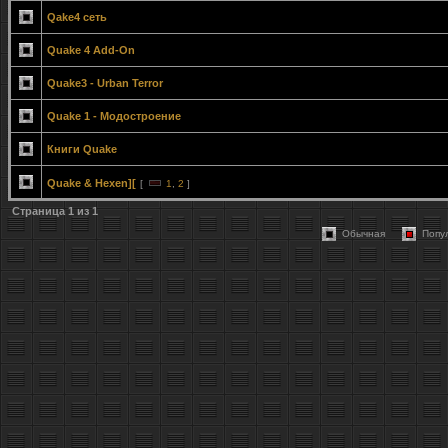
Qake4 сеть
Quake 4 Add-On
Quake3 - Urban Terror
Quake 1 - Модостроение
Книги Quake
Quake & Hexen][
[
1
,
2
]
Страница
1
из
1
Обычная
Попу