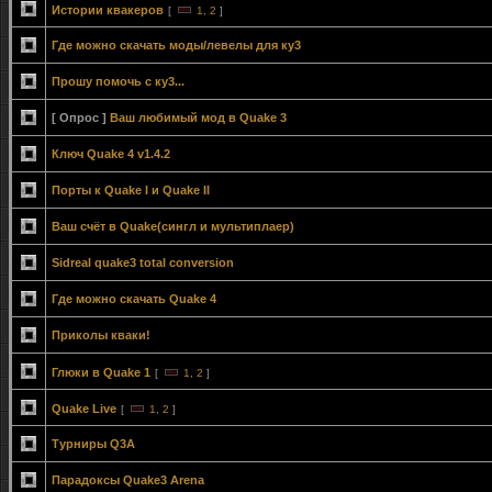
Истории квакеров
[
1
,
2
]
Где можно скачать моды/левелы для ку3
Прошу помочь с ку3...
[ Опрос ]
Ваш любимый мод в Quake 3
Ключ Quake 4 v1.4.2
Порты к Quake I и Quake II
Ваш счёт в Quake(сингл и мультиплаер)
Sidreal quake3 total conversion
Где можно скачать Quake 4
Приколы кваки!
Глюки в Quake 1
[
1
,
2
]
Quake Live
[
1
,
2
]
Турниры Q3A
Парадоксы Quake3 Arena