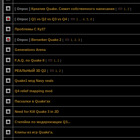
[ Опрос ]
Креатив Quake. Сюжет собственного написания
[
1
,
2
]
[ Опрос ]
Q1 vs Q2 vs Q3 vs Q4
[
1
...
4
,
5
,
6
]
Проблемы С Ку3?
[ Опрос ]
Berserker Quake 2
[
1
,
2
,
3
]
Generations Arena
F.A.Q. по Quake II
[
1
,
2
]
РЕАЛЬНЫЙ 3D Q2
[
1
,
2
]
Quake1 мод Navy seals
Q4 relief mapping mod
Пасхалки в Quake'ах
Need for Kill Quake 3 in 2D
Статейки по модернизации Q3...
Клипы из игр Quake'а.