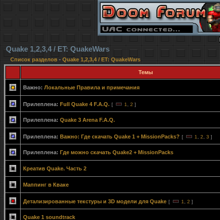
Quake 1,2,3,4 / ET: QuakeWars
Список разделов
-
Quake 1,2,3,4 / ET: QuakeWars
Темы
Важно:
Локальные Правила и примечания
Прилеплена:
Full Quake 4 F.A.Q.
[
1
,
2
]
Прилеплена:
Quake 3 Arena F.A.Q.
Прилеплена:
Важно: Где скачать Quake 1 + MissionPacks?
[
1
,
2
,
3
]
Прилеплена:
Где можно скачать Quake2 + MissionPacks
Креатив Quake. Часть 2
Маппинг в Кваке
Детализированные текстуры и 3D модели для Quake
[
1
,
2
]
Quake 1 soundtrack