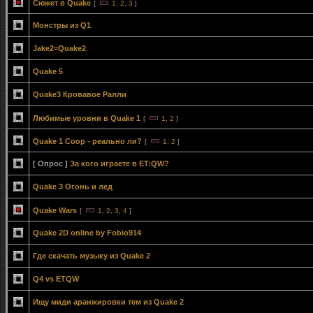
Сюжет в Quake
[
1
,
2
,
3
]
Монстры из Q1
Jake2=Quake2
Quake 5
Quake3 Кровавое Ралли
Любимые уровни в Quake 1
[
1
,
2
]
Quake 1 Coop - реально ли?
[
1
,
2
]
[ Опрос ]
За кого играете в ET:QW?
Quake 3 Огонь и лед
Quake Wars
[
1
,
2
,
3
,
4
]
Quake 2D online by Fobio914
Где скачать музыку из Quake 2
Q4 vs ETQW
Ищу миди аранжировки тем из Quake 2