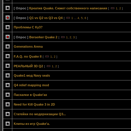
[ Опрос ]
Креатив Quake. Сюжет собственного написания
[
1
,
2
]
[ Опрос ]
Q1 vs Q2 vs Q3 vs Q4
[
1
...
4
,
5
,
6
]
Проблемы С Ку3?
[ Опрос ]
Berserker Quake 2
[
1
,
2
,
3
]
Generations Arena
F.A.Q. по Quake II
[
1
,
2
]
РЕАЛЬНЫЙ 3D Q2
[
1
,
2
]
Quake1 мод Navy seals
Q4 relief mapping mod
Пасхалки в Quake'ах
Need for Kill Quake 3 in 2D
Статейки по модернизации Q3...
Клипы из игр Quake'а.