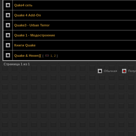
Qake4 сеть
Quake 4 Add-On
Quake3 - Urban Terror
Quake 1 - Модостроение
Книги Quake
Quake & Hexen][
[
1
,
2
]
Страница
1
из
1
Обычная
Попу