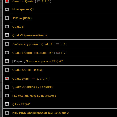
Сюжет в Quake
[
1
,
2
,
3
]
Монстры из Q1
Jake2=Quake2
Quake 5
Quake3 Кровавое Ралли
Любимые уровни в Quake 1
[
1
,
2
]
Quake 1 Coop - реально ли?
[
1
,
2
]
[ Опрос ]
За кого играете в ET:QW?
Quake 3 Огонь и лед
Quake Wars
[
1
,
2
,
3
,
4
]
Quake 2D online by Fobio914
Где скачать музыку из Quake 2
Q4 vs ETQW
Ищу миди аранжировки тем из Quake 2