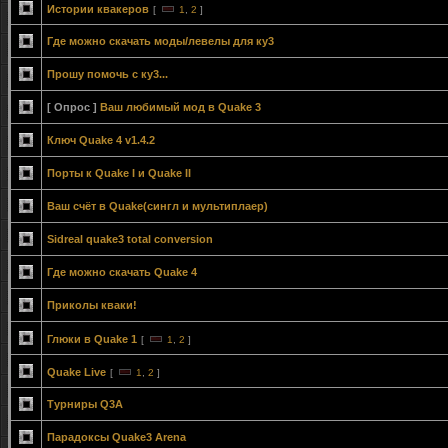
Истории квакеров
[
1
,
2
]
Где можно скачать моды/левелы для ку3
Прошу помочь с ку3...
[ Опрос ]
Ваш любимый мод в Quake 3
Ключ Quake 4 v1.4.2
Порты к Quake I и Quake II
Ваш счёт в Quake(сингл и мультиплаер)
Sidreal quake3 total conversion
Где можно скачать Quake 4
Приколы кваки!
Глюки в Quake 1
[
1
,
2
]
Quake Live
[
1
,
2
]
Турниры Q3A
Парадоксы Quake3 Arena