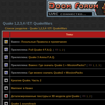
Quake 1,2,3,4 / ET: QuakeWars
Список разделов
-
Quake 1,2,3,4 / ET: QuakeWars
Темы
Важно:
Локальные Правила и примечания
Прилеплена:
Full Quake 4 F.A.Q.
[
1
,
2
]
Прилеплена:
Quake 3 Arena F.A.Q.
Прилеплена:
Важно: Где скачать Quake 1 + MissionPacks?
[
1
,
2
,
3
]
Прилеплена:
Где можно скачать Quake2 + MissionPacks
Креатив Quake. Часть 2
Маппинг в Кваке
Детализированные текстуры и 3D модели для Quake
[
1
,
2
]
Quake 1 soundtrack