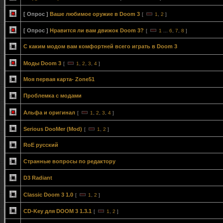
[ Опрос ]
Ваше любимое оружие в Doom 3
[
1
,
2
]
[ Опрос ]
Нравится ли вам движок Doom 3?
[
1
...
6
,
7
,
8
]
С каким модом вам комфортней всего играть в Doom 3
Моды Doom 3
[
1
,
2
,
3
,
4
]
Моя первая карта- Zone51
Проблемка с модами
Альфа и оригинал
[
1
,
2
,
3
,
4
]
Serious DooMer (Mod)
[
1
,
2
]
RoE русский
Странные вопросы по редактору
D3 Radiant
Classic Doom 3 1.0
[
1
,
2
]
CD-Key для DOOM 3 1.3.1
[
1
,
2
]