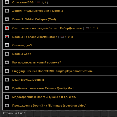
Описание BFG
[
1
,
2
]
Дополнительные уровни к Doom 3
Doom 3: Orbital Collapse (Mod)
Смотрящие в последней битве с КиберДемоном
[
1
,
2
,
3
]
Doom 3 на слабом компьютере
[
1
,
2
,
3
]
Скачать дум3
Doom 3 Coop
Как подключить новый уровень?
Fragging Free is a Doom3:ROE single-player modification.
Death Movie... Doom III
Проблема с плагином Extreme Quality Mod
Модостроение в Doom 3, Quake 4 и т.д. и т.п.
Прохождение Doom3 на Nightmare (speedrun video)
Страница
1
из
1