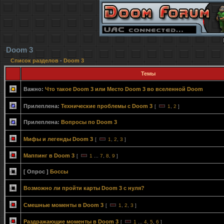
Doom 3
Список разделов
-
Doom 3
Темы
Важно:
Что такое Doom 3 или Место Doom 3 во вселенной Doom
Прилеплена:
Технические проблемы с Doom 3
[
1
,
2
]
Прилеплена:
Вопросы по Doom 3
Мифы и легенды Doom 3
[
1
,
2
,
3
]
Маппинг в Doom 3
[
1
...
7
,
8
,
9
]
[ Опрос ]
Боссы
Возможно ли пройти карты Doom 3 с нуля?
Смешные моменты в Doom 3
[
1
,
2
,
3
]
Раздражающие моменты в Doom 3
[
1
...
4
,
5
,
6
]