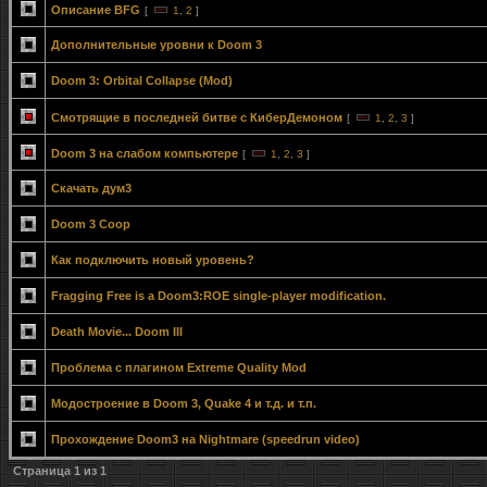
Описание BFG
[
1
,
2
]
Дополнительные уровни к Doom 3
Doom 3: Orbital Collapse (Mod)
Смотрящие в последней битве с КиберДемоном
[
1
,
2
,
3
]
Doom 3 на слабом компьютере
[
1
,
2
,
3
]
Скачать дум3
Doom 3 Coop
Как подключить новый уровень?
Fragging Free is a Doom3:ROE single-player modification.
Death Movie... Doom III
Проблема с плагином Extreme Quality Mod
Модостроение в Doom 3, Quake 4 и т.д. и т.п.
Прохождение Doom3 на Nightmare (speedrun video)
Страница
1
из
1