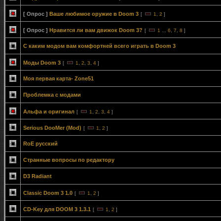
[ Опрос ]
Ваше любимое оружие в Doom 3
[
1
,
2
]
[ Опрос ]
Нравится ли вам движок Doom 3?
[
1
...
6
,
7
,
8
]
С каким модом вам комфортней всего играть в Doom 3
Моды Doom 3
[
1
,
2
,
3
,
4
]
Моя первая карта- Zone51
Проблемка с модами
Альфа и оригинал
[
1
,
2
,
3
,
4
]
Serious DooMer (Mod)
[
1
,
2
]
RoE русский
Странные вопросы по редактору
D3 Radiant
Classic Doom 3 1.0
[
1
,
2
]
CD-Key для DOOM 3 1.3.1
[
1
,
2
]