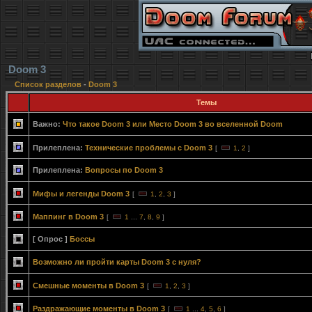
Doom 3
Список разделов
-
Doom 3
Темы
Важно:
Что такое Doom 3 или Место Doom 3 во вселенной Doom
Прилеплена:
Технические проблемы с Doom 3
[
1
,
2
]
Прилеплена:
Вопросы по Doom 3
Мифы и легенды Doom 3
[
1
,
2
,
3
]
Маппинг в Doom 3
[
1
...
7
,
8
,
9
]
[ Опрос ]
Боссы
Возможно ли пройти карты Doom 3 с нуля?
Смешные моменты в Doom 3
[
1
,
2
,
3
]
Раздражающие моменты в Doom 3
[
1
...
4
,
5
,
6
]