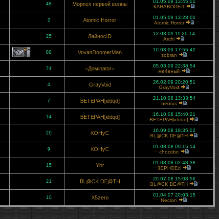
01.05.09 13:45:01
48
Морпех первой волны
КАНАВОПЫТ
01.05.09 13:28:00
2
Atomic Horror
Atomic Horror
12.03.09 11:20:14
25
ЛайносID
Archi
10.03.09 17:55:42
88
VovanDoomerMan
sobran
05.03.09 22:38:54
74
=Домinator=
ме4еный
26.02.09 20:20:51
4
GrayVoid
GrayVoid
21.10.08 13:33:54
7
BETEPAH[iddqd]
neorus
16.10.08 15:40:21
14
BETEPAH[iddqd]
BETEPAH[iddqd]
16.09.08 18:35:02
20
KOHyC
BL@CK DE@TH
01.08.08 09:15:14
9
KOHyC
chocobo
01.08.08 02:48:38
15
Ybr
3EPHOEd
20.07.08 15:08:56
21
BL@CK DE@TH
BL@CK DE@TH
01.04.07 20:03:15
10
X5zero
Necron