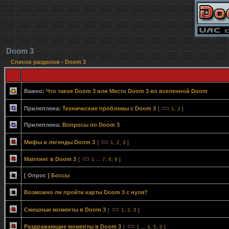
Doom 3
Список разделов
-
Doom 3
Важно:
Что такое Doom 3 или Место Doom 3 во вселенной Doom
Прилеплена:
Технические проблемы с Doom 3
[
1
,
2
]
Прилеплена:
Вопросы по Doom 3
Мифы и легенды Doom 3
[
1
,
2
,
3
]
Маппинг в Doom 3
[
1
...
7
,
8
,
9
]
[ Опрос ]
Боссы
Возможно ли пройти карты Doom 3 с нуля?
Смешные моменты в Doom 3
[
1
,
2
,
3
]
Раздражающие моменты в Doom 3
[
1
...
4
,
5
,
6
]