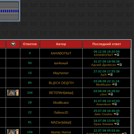
Ответов
Автор
Последний ответ
09.12.08 16:20:59
0
КАНАВОПЫТ
КАНАВОПЫТ
31.07.09 19:58:38
50
ме4еный
Адский Дровосек
27.02.09 17:55:38
15
Mayhemer
ApN
03.08.09 22:11:18
85
BL@CK DE@TH
Modificator
03.08.09 16:28:02
244
BETEPAH[iddqd]
c4tnt
31.07.09 13:10:03
29
Modificator
Arsenikum
25.07.09 16:46:45
22
ЛайносID
Jake Crusher
24.07.09 13:06:34
81
MAZter[iddqd]
Хрюк Злюкем
22.07.09 05:03:44
154
Atomic Horror
Archibalt Shpritsendrosel