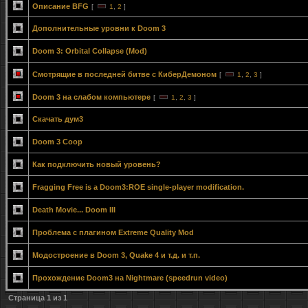
Описание BFG
[
1
,
2
]
Дополнительные уровни к Doom 3
Doom 3: Orbital Collapse (Mod)
Смотрящие в последней битве с КиберДемоном
[
1
,
2
,
3
]
Doom 3 на слабом компьютере
[
1
,
2
,
3
]
Скачать дум3
Doom 3 Coop
Как подключить новый уровень?
Fragging Free is a Doom3:ROE single-player modification.
Death Movie... Doom III
Проблема с плагином Extreme Quality Mod
Модостроение в Doom 3, Quake 4 и т.д. и т.п.
Прохождение Doom3 на Nightmare (speedrun video)
Страница
1
из
1