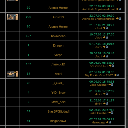
22.07.09 03:28:22
59
Atomic Horror
Archibalt Shpritsendrosel
22.07.09 02:29:50
225
Grue13
Archibalt Shpritsendrosel
21.07.09 21:10:27
10
Atomic Horror
c4tnt
10.07.09 12:27:05
107
Комиссар
Archi
07.07.09 18:45:46
9
Dragon
Archi
28.06.09 10:08:48
5
Vorpo
Archi
09.06.09 08:34:33
107
ЛайносID
КАНАВОПЫТ
07.06.09 01:00:35
34
Archi
Big Fuckin Gun 2407
06.06.09 18:48:38
28
_QuirK_
Jake Crusher
31.05.09 17:52:59
4
Y-Dr. Now
dmint
31.05.09 17:41:37
3
MVV_acid
dmint
02.05.09 23:57:13
32
StasBFG[iddqd]
Jake Crusher
02.05.09 20:06:21
45
bingobeawr
быкозавр