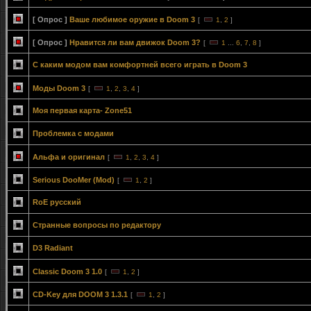
[ Опрос ]
Ваше любимое оружие в Doom 3
[
1
,
2
]
[ Опрос ]
Нравится ли вам движок Doom 3?
[
1
...
6
,
7
,
8
]
С каким модом вам комфортней всего играть в Doom 3
Моды Doom 3
[
1
,
2
,
3
,
4
]
Моя первая карта- Zone51
Проблемка с модами
Альфа и оригинал
[
1
,
2
,
3
,
4
]
Serious DooMer (Mod)
[
1
,
2
]
RoE русский
Странные вопросы по редактору
D3 Radiant
Classic Doom 3 1.0
[
1
,
2
]
CD-Key для DOOM 3 1.3.1
[
1
,
2
]