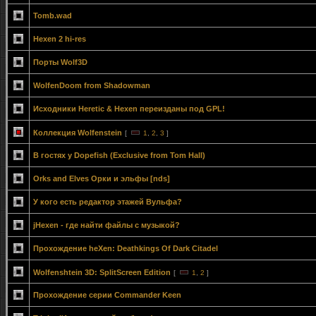
Tomb.wad
Hexen 2 hi-res
Порты Wolf3D
WolfenDoom from Shadowman
Исходники Heretic & Hexen переизданы под GPL!
Коллекция Wolfenstein
[
1
,
2
,
3
]
В гостях у Dopefish (Exclusive from Tom Hall)
Orks and Elves Орки и эльфы [nds]
У кого есть редактор этажей Вульфа?
jHexen - где найти файлы с музыкой?
Прохождение heXen: Deathkings Of Dark Citadel
Wolfenshtein 3D: SplitScreen Edition
[
1
,
2
]
Прохождение серии Commander Keen