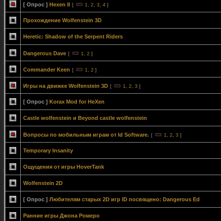
[ Опрос ]
Hexen II
[
1
,
2
,
3
,
4
]
Прохождение Wolfenstein 3D
Heretic: Shadow of the Serpent Riders
Dangerous Dave
[
1
,
2
]
Commander Keen
[
1
,
2
]
Игры на движке Wolfenstein 3D
[
1
,
2
,
3
]
[ Опрос ]
Korax Mod for HeXen
Сastle wolfenstein и Beyond castle wolfenstein
Вопросы по мобильным играм от Id Software.
[
1
,
2
,
3
]
Temporary Insanity
Ощущения от игры HoverTank
Wolfenstein 2D
[ Опрос ]
Любителям старых 2D игр ID посвящено: Dangerous Ed
Ранние игры Джона Ромеро