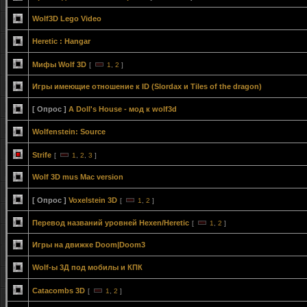
Wolf3D Lego Video
Heretic : Hangar
Мифы Wolf 3D
[
1
,
2
]
Игры имеющие отношение к ID (Slordax и Tiles of the dragon)
[ Опрос ]
A Doll's House - мод к wolf3d
Wolfenstein: Source
Strife
[
1
,
2
,
3
]
Wolf 3D mus Mac version
[ Опрос ]
Voxelstein 3D
[
1
,
2
]
Перевод названий уровней Hexen/Heretic
[
1
,
2
]
Игры на движке Doom|Doom3
Wolf-ы 3Д под мобилы и КПК
Catacombs 3D
[
1
,
2
]