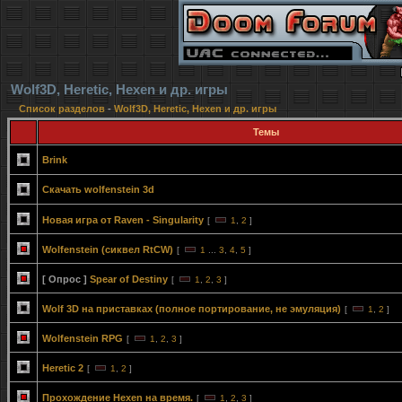
Wolf3D, Heretic, Hexen и др. игры
Список разделов
-
Wolf3D, Heretic, Hexen и др. игры
Темы
Brink
Скачать wolfenstein 3d
Новая игра от Raven - Singularity
[
1
,
2
]
Wolfenstein (сиквел RtCW)
[
1
...
3
,
4
,
5
]
[ Опрос ]
Spear of Destiny
[
1
,
2
,
3
]
Wolf 3D на приставках (полное портирование, не эмуляция)
[
1
,
2
]
Wolfenstein RPG
[
1
,
2
,
3
]
Heretic 2
[
1
,
2
]
Прохождение Hexen на время.
[
1
,
2
,
3
]