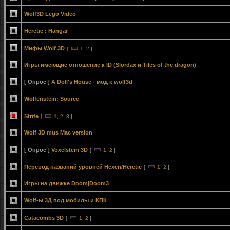
Wolf3D Lego Video
Heretic : Hangar
Мифы Wolf 3D
[
1
,
2
]
Игры имеющие отношение к ID (Slordax и Tiles of the dragon)
[ Опрос ]
A Doll's House - мод к wolf3d
Wolfenstein: Source
Strife
[
1
,
2
,
3
]
Wolf 3D mus Mac version
[ Опрос ]
Voxelstein 3D
[
1
,
2
]
Перевод названий уровней Hexen/Heretic
[
1
,
2
]
Игры на движке Doom|Doom3
Wolf-ы 3Д под мобилы и КПК
Catacombs 3D
[
1
,
2
]