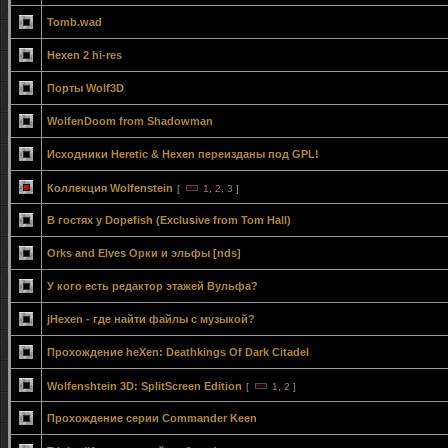
Tomb.wad
Hexen 2 hi-res
Порты Wolf3D
WolfenDoom from Shadowman
Исходники Heretic & Hexen переизданы под GPL!
Коллекция Wolfenstein
[
1
,
2
,
3
]
В гостях у Dopefish (Exclusive from Tom Hall)
Orks and Elves Орки и эльфы [nds]
У кого есть редактор этажей Вульфа?
jHexen - где найти файлы с музыкой?
Прохождение heXen: Deathkings Of Dark Citadel
Wolfenshtein 3D: SplitScreen Edition
[
1
,
2
]
Прохождение серии Commander Keen