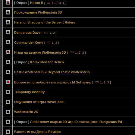
[ Опрос ]
Hexen II
[
1
,
2
,
3
,
4
]
Прохождение Wolfenstein 3D
Heretic: Shadow of the Serpent Riders
Dangerous Dave
[
1
,
2
]
Commander Keen
[
1
,
2
]
Игры на движке Wolfenstein 3D
[
1
,
2
,
3
]
[ Опрос ]
Korax Mod for HeXen
Сastle wolfenstein и Beyond castle wolfenstein
Вопросы по мобильным играм от Id Software.
[
1
,
2
,
3
]
Temporary Insanity
Ощущения от игры HoverTank
Wolfenstein 2D
[ Опрос ]
Любителям старых 2D игр ID посвящено: Dangerous Ed
Ранние игры Джона Ромеро