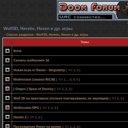
Wolf3D, Heretic, Hexen и др. игры
Список разделов
-
Wolf3D, Heretic, Hexen и др. игры
Темы
Brink
Скачать wolfenstein 3d
Новая игра от Raven - Singularity
[
1
,
2
]
Wolfenstein (сиквел RtCW)
[
1
...
3
,
4
,
5
]
[ Опрос ]
Spear of Destiny
[
1
,
2
,
3
]
Wolf 3D на приставках (полное портирование, не эмуляция)
[
1
,
2
]
Wolfenstein RPG
[
1
,
2
,
3
]
Heretic 2
[
1
,
2
]
Прохождение Hexen на время.
[
1
,
2
,
3
]