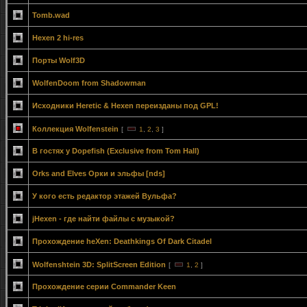
Tomb.wad
Hexen 2 hi-res
Порты Wolf3D
WolfenDoom from Shadowman
Исходники Heretic & Hexen переизданы под GPL!
Коллекция Wolfenstein
[
1
,
2
,
3
]
В гостях у Dopefish (Exclusive from Tom Hall)
Orks and Elves Орки и эльфы [nds]
У кого есть редактор этажей Вульфа?
jHexen - где найти файлы с музыкой?
Прохождение heXen: Deathkings Of Dark Citadel
Wolfenshtein 3D: SplitScreen Edition
[
1
,
2
]
Прохождение серии Commander Keen