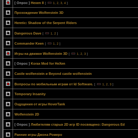
[ Опрос ]
Hexen II
[
1
,
2
,
3
,
4
]
Прохождение Wolfenstein 3D
Heretic: Shadow of the Serpent Riders
Dangerous Dave
[
1
,
2
]
Commander Keen
[
1
,
2
]
Игры на движке Wolfenstein 3D
[
1
,
2
,
3
]
[ Опрос ]
Korax Mod for HeXen
Сastle wolfenstein и Beyond castle wolfenstein
Вопросы по мобильным играм от Id Software.
[
1
,
2
,
3
]
Temporary Insanity
Ощущения от игры HoverTank
Wolfenstein 2D
[ Опрос ]
Любителям старых 2D игр ID посвящено: Dangerous Ed
Ранние игры Джона Ромеро