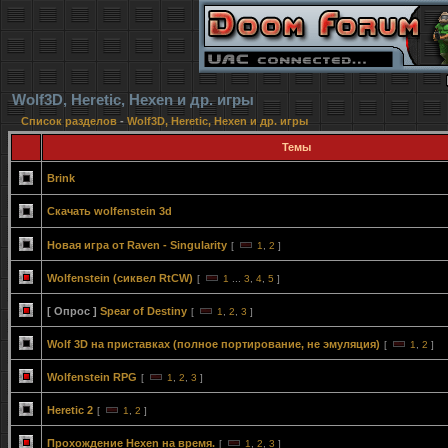
Wolf3D, Heretic, Hexen и др. игры
Список разделов
-
Wolf3D, Heretic, Hexen и др. игры
Темы
Brink
Скачать wolfenstein 3d
Новая игра от Raven - Singularity
[
1
,
2
]
Wolfenstein (сиквел RtCW)
[
1
...
3
,
4
,
5
]
[ Опрос ]
Spear of Destiny
[
1
,
2
,
3
]
Wolf 3D на приставках (полное портирование, не эмуляция)
[
1
,
2
]
Wolfenstein RPG
[
1
,
2
,
3
]
Heretic 2
[
1
,
2
]
Прохождение Hexen на время.
[
1
,
2
,
3
]