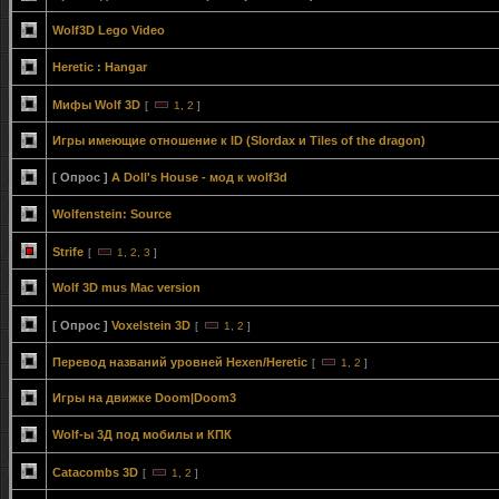
Wolf3D Lego Video
Heretic : Hangar
Мифы Wolf 3D
[
1
,
2
]
Игры имеющие отношение к ID (Slordax и Tiles of the dragon)
[ Опрос ]
A Doll's House - мод к wolf3d
Wolfenstein: Source
Strife
[
1
,
2
,
3
]
Wolf 3D mus Mac version
[ Опрос ]
Voxelstein 3D
[
1
,
2
]
Перевод названий уровней Hexen/Heretic
[
1
,
2
]
Игры на движке Doom|Doom3
Wolf-ы 3Д под мобилы и КПК
Catacombs 3D
[
1
,
2
]