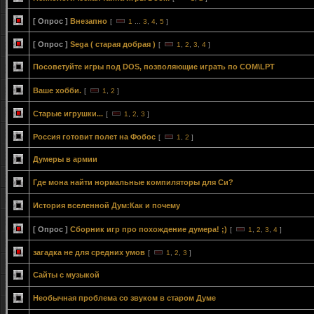
[ Опрос ]
Внезапно
[
1
...
3
,
4
,
5
]
[ Опрос ]
Sega ( старая добрая )
[
1
,
2
,
3
,
4
]
Посоветуйте игры под DOS, позволяющие играть по COM\LPT
Ваше хобби.
[
1
,
2
]
Старые игрушки...
[
1
,
2
,
3
]
Россия готовит полет на Фобос
[
1
,
2
]
Думеры в армии
Где мона найти нормальные компиляторы для Си?
История вселенной Дум:Как и почему
[ Опрос ]
Сборник игр про похождение думера! ;)
[
1
,
2
,
3
,
4
]
загадка не для средних умов
[
1
,
2
,
3
]
Сайты с музыкой
Необычная проблема со звуком в старом Думе