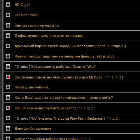
HR Giger
ID Super Pack
Книги,ссылки на них и т.п.
Я сформулировал, чего мне не хватает.
Думовский вариант всех народных пословиц (made in iddqd.ru)
Нужна помощь: ищу прогу-конвертер файлов .sec в .mp3
[ Опрос ]
Как заставить работать Gears of War?
Каков ваш список десятки лучших игр для MsDos?
[
1
,
2
,
3
]
Почему мы маппим.
Как в Excel удалить во всех ячейках текст после enter'а ?
Кто на каком инструменте играет?
[
1
,
2
,
3
]
[ Опрос ]
Wolfenstein: The Long Way From Darkness
[
1
,
2
]
Давишний кошмарик
Психологическая тайна игры DooM
[
1
,
2
]