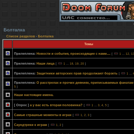
Болталка
Список разделов
-
Болталка
Темы
Прилеплена:
Новости и события, происходящие с нами....
[
1
...
12
,
1
Прилеплена:
Наши лица
[
1
...
18
,
19
,
20
]
Прилеплена:
Защитники авторских прав продолжают борзеть
[
1
...
Прилеплена:
О расстрелах и прочих деяниях, приписываемых фанатам
5
]
Наши настоящие имена.
[ Опрос ]
а у вас есть вторая половинка?
[
1
...
3
,
4
,
5
]
Самые страшные моменты в играх
[
1
,
2
,
3
]
Саундтреки к играм
[
1
,
2
]