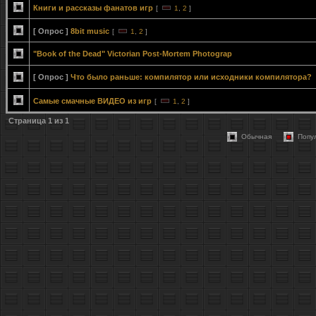
Книги и рассказы фанатов игр
[
1
,
2
]
[ Опрос ]
8bit music
[
1
,
2
]
"Book of the Dead" Victorian Post-Mortem Photograp
[ Опрос ]
Что было раньше: компилятор или исходники компилятора?
Самые смачные ВИДЕО из игр
[
1
,
2
]
Страница
1
из
1
Обычная
Попу