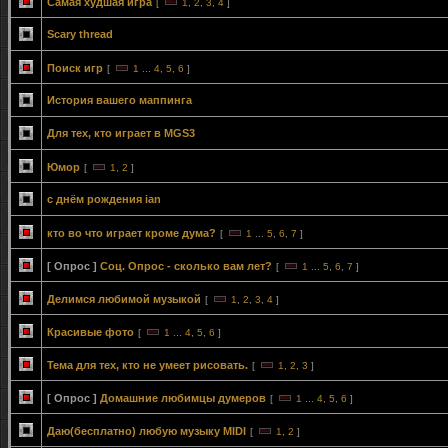
Самая худшая игра
[
1
,
2
,
3
,
4
]
Scary thread
Поиск игр
[
1
...
4
,
5
,
6
]
История вашего маппинга
Для тех, кто играет в MGS3
Юмор
[
1
,
2
]
с днём рождения ian
кто во что играет кроме дума?
[
1
...
5
,
6
,
7
]
[ Опрос ]
Соц. Опрос - сколько вам лет?
[
1
...
5
,
6
,
7
]
Делимcя любимой музыкой
[
1
,
2
,
3
,
4
]
Красивые фото
[
1
...
4
,
5
,
6
]
Тема для тех, кто не умеет рисовать.
[
1
,
2
,
3
]
[ Опрос ]
Домашние любимцы думеров
[
1
...
4
,
5
,
6
]
Даю(бесплатно) любую музыку MIDI
[
1
,
2
]