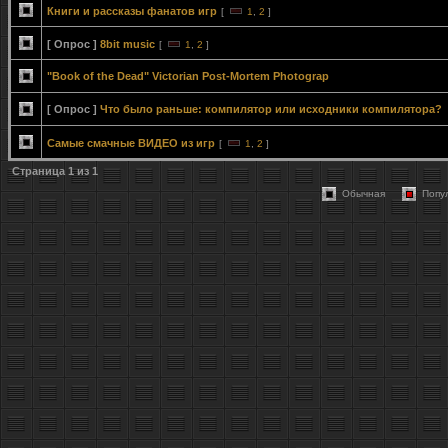
Книги и рассказы фанатов игр
[
1
,
2
]
[ Опрос ]
8bit music
[
1
,
2
]
"Book of the Dead" Victorian Post-Mortem Photograp
[ Опрос ]
Что было раньше: компилятор или исходники компилятора?
Самые смачные ВИДЕО из игр
[
1
,
2
]
Страница
1
из
1
Обычная
Попу