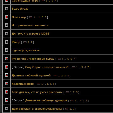
Самая худшая игра
[
1
,
2
,
3
,
4
]
Scary thread
Поиск игр
[
1
...
4
,
5
,
6
]
История вашего маппинга
Для тех, кто играет в MGS3
Юмор
[
1
,
2
]
с днём рождения ian
кто во что играет кроме дума?
[
1
...
5
,
6
,
7
]
[ Опрос ]
Соц. Опрос - сколько вам лет?
[
1
...
5
,
6
,
7
]
Делимcя любимой музыкой
[
1
,
2
,
3
,
4
]
Красивые фото
[
1
...
4
,
5
,
6
]
Тема для тех, кто не умеет рисовать.
[
1
,
2
,
3
]
[ Опрос ]
Домашние любимцы думеров
[
1
...
4
,
5
,
6
]
Даю(бесплатно) любую музыку MIDI
[
1
,
2
]