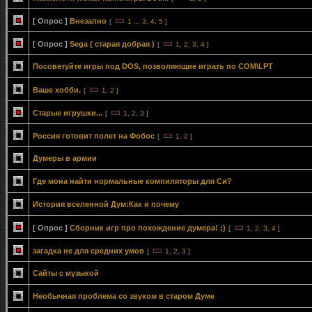
[ Опрос ]
Внезапно
[
1
...
3
,
4
,
5
]
[ Опрос ]
Sega ( старая добрая )
[
1
,
2
,
3
,
4
]
Посоветуйте игры под DOS, позволяющие играть по COM\LPT
Ваше хобби.
[
1
,
2
]
Старые игрушки...
[
1
,
2
,
3
]
Россия готовит полет на Фобос
[
1
,
2
]
Думеры в армии
Где мона найти нормальные компиляторы для Си?
История вселенной Дум:Как и почему
[ Опрос ]
Сборник игр про похождение думера! ;)
[
1
,
2
,
3
,
4
]
загадка не для средних умов
[
1
,
2
,
3
]
Сайты с музыкой
Необычная проблема со звуком в старом Думе