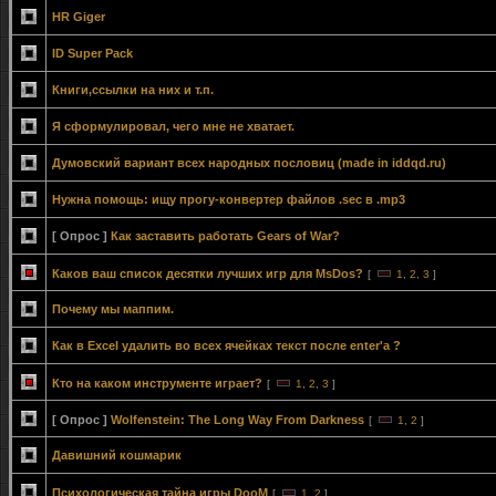
HR Giger
ID Super Pack
Книги,ссылки на них и т.п.
Я сформулировал, чего мне не хватает.
Думовский вариант всех народных пословиц (made in iddqd.ru)
Нужна помощь: ищу прогу-конвертер файлов .sec в .mp3
[ Опрос ]
Как заставить работать Gears of War?
Каков ваш список десятки лучших игр для MsDos?
[
1
,
2
,
3
]
Почему мы маппим.
Как в Excel удалить во всех ячейках текст после enter'а ?
Кто на каком инструменте играет?
[
1
,
2
,
3
]
[ Опрос ]
Wolfenstein: The Long Way From Darkness
[
1
,
2
]
Давишний кошмарик
Психологическая тайна игры DooM
[
1
,
2
]