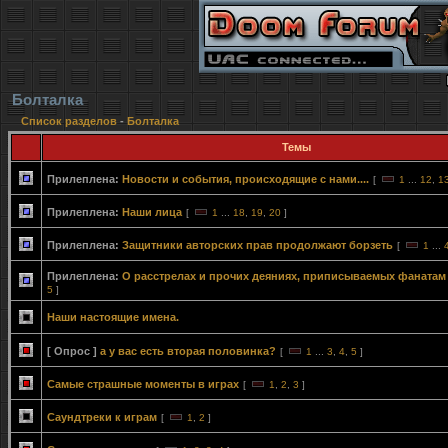
Болталка
Список разделов
-
Болталка
Темы
Прилеплена:
Новости и события, происходящие с нами....
[
1
...
12
,
1
Прилеплена:
Наши лица
[
1
...
18
,
19
,
20
]
Прилеплена:
Защитники авторских прав продолжают борзеть
[
1
...
Прилеплена:
О расстрелах и прочих деяниях, приписываемых фанатам
5
]
Наши настоящие имена.
[ Опрос ]
а у вас есть вторая половинка?
[
1
...
3
,
4
,
5
]
Самые страшные моменты в играх
[
1
,
2
,
3
]
Саундтреки к играм
[
1
,
2
]