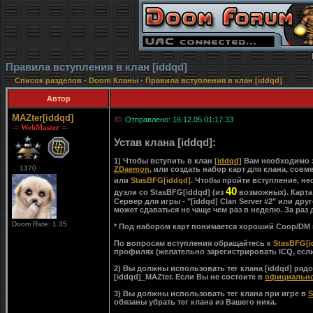
Правила вступления в клан [iddqd]
Список разделов
-
Doom Кланы
-
Правила вступления в клан [iddqd]
Автор
MAZter[iddqd]
Отправлено: 16.12.05 01:17:33
-= WebMaster =-
Устав клана [iddqd]:
1) Чтобы вступить в клан
[iddqd]
Вам необходимо з
1370
ZDaemon
, или создать набор карт для клана, сов
или
StasBFG[iddqd]
. Чтобы пройти вступление, не
40
дуэли со StasBFG[iddqd] (из
возможных). Карта
Сервер для игры - "[iddqd] Clan Server #2" или др
может сдаваться не чаще чем раз в неделю. За раз
Doom Rate: 1.35
* Под набором карт понимается хороший Coop/DM в
По вопросам вступления обращайтесь к
StasBFG[i
профилях (желательно зарегистрировать ICQ, если 
2) Вы должны использовать тег клана [iddqd] рядо
[iddqd]_MAZter. Если Вы не состоите в
официально
3) Вы должны использовать тег клана при игре в
S
обязаны убрать тег клана из Вашего ника.