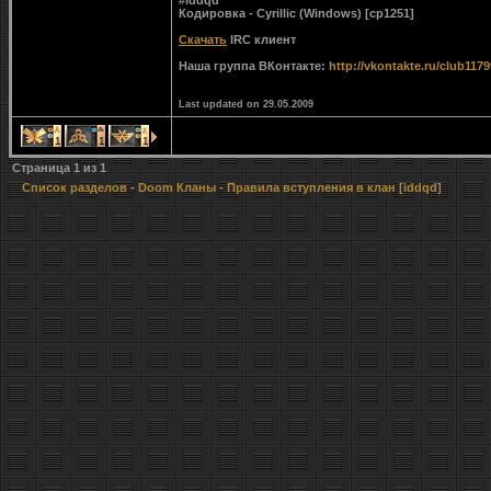
#iddqd
Кодировка - Cyrillic (Windows) [cp1251]
Скачать
IRC клиент
Наша группа ВКонтакте:
http://vkontakte.ru/club117
Last updated on 29.05.2009
1
1
1
Страница
1
из
1
Список разделов
-
Doom Кланы
- Правила вступления в клан [iddqd]