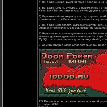
4) Вы должны знать русский язык и свободно на нё
5) Вы должны быть думером, в нашем клане не пр
Valve. Если Вы состоите в каких-либо других клана
6) Ограничений по возрасту нет... до первых оши
проголосовать за Ваш вылет из клана, а кому это п
7) Вы должны проявлять думерскую активность. Есл
Odamex с тегом клана, Вас исключают из клана бе
8) Через месяц после вступления в клан Вы имеете
занятых другими думерами клана адресов. Через 3
MySQL с использованием домена вида stasbfg.doom
9) Администрация клана оставляет за собой право
P.S. Вопросы по вступлению также можно обсудить
irc.dal.net:6667