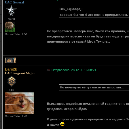
UAC General
BIK_14[iddqd] :
хорошо-бы что-б это все не привратилось
3908
Не превратится...поверь мне, Raven как правило, н
Doom Rate: 1.51
вот,правда,интересно - как он будет выглядеть гр
применяться этот самый Mega Texture...
2
Bars2k
Отправлено: 28.12.06 16:08:21
UAC Sergeant Major
Но почему-то её тут никто не запостил....
846
Была здесь подобная тема,но в ней год никто не пи
:)Надеюсь скоро выйдет.
Doom Rate: 1.41
В долгострой я думаю не превратится и надеюсь 2-
и Raven