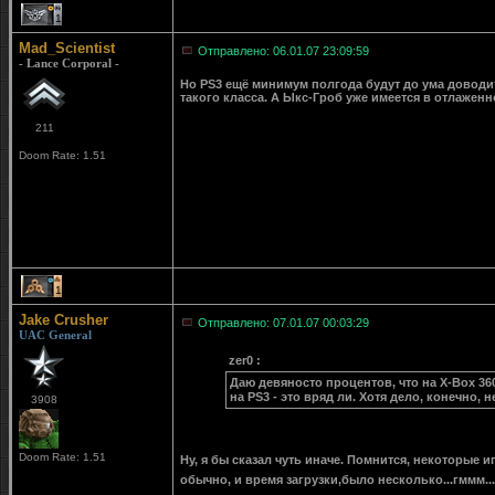
1
Mad_Scientist
Отправлено: 06.01.07 23:09:59
- Lance Corporal -
Но PS3 ещё минимум полгода будут до ума доводи
такого класса. А Ыкс-Гроб уже имеется в отлаженн
211
Doom Rate: 1.51
1
Jake Crusher
Отправлено: 07.01.07 00:03:29
UAC General
zer0 :
Даю девяносто процентов, что на X-Box 360
на PS3 - это вряд ли. Хотя дело, конечно, 
3908
Doom Rate: 1.51
Ну, я бы сказал чуть иначе. Помнится, некоторые 
обычно, и время загрузки,было несколько...гммм...