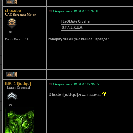
2
chocobo
Отправлено: 10.01.07 03:34:18
UAC Sergeant Major
[LeD]Jake Crusher :
S.T.A.L.K.E.R.
899
говорят, что он уже вышел - правда?
Doom Rate: 1.12
2
BIK_14[iddqd]
Отправлено: 10.01.07 12:35:02
- Lance Corporal -
Blaster[iddqd]
Угу... на Java...
229