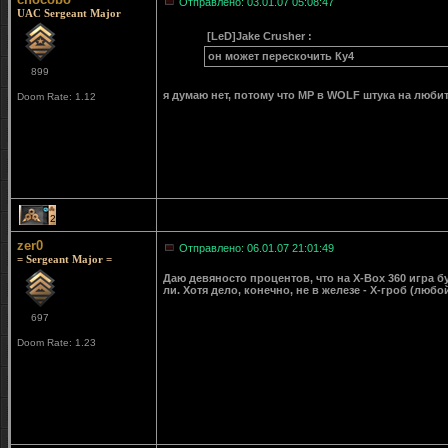
Отправлено: 03.01.07 05:08:47
UAC Sergeant Major
[LeD]Jake Crusher :
он может перескочить Ку4
899
я думаю нет, потому что MP в WOLF штука на любит
Doom Rate: 1.12
2
zer0
Отправлено: 06.01.07 21:01:49
= Sergeant Major =
Даю девяносто процентов, что на X-Box 360 игра бу
ли. Хотя дело, конечно, не в железе - Х-гроб (любо
697
Doom Rate: 1.23