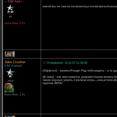
-= UAC Girl =-
какой бы он там не получился,а посмотреть/поигр
96
Doom Rate: 0.55
1
Jake Crusher
Отправлено: 10.01.07 01:38:08
UAC General
(Оффтоп) - привет,Рэнди! Рад тебя видеть - а то дав
(В тему) - как мне кажется, разработчикам можно бы
также хорошо узнать о релизе игры....они,кстати,ф
3908
притом ХИТА!
Doom Rate: 1.51