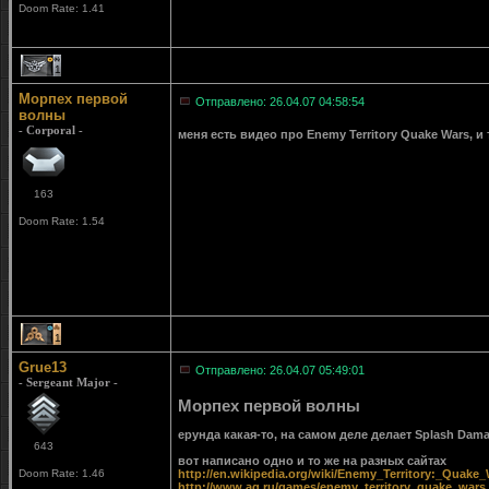
Doom Rate: 1.41
1
Морпех первой
Отправлено: 26.04.07 04:58:54
волны
- Corporal -
меня есть видео про Enemy Territory Quake Wars, и т
163
Doom Rate: 1.54
1
Grue13
Отправлено: 26.04.07 05:49:01
- Sergeant Major -
Морпех первой волны
ерунда какая-то, на самом деле делает Splash Damag
643
вот написано одно и то же на разных сайтах
Doom Rate: 1.46
http://en.wikipedia.org/wiki/Enemy_Territory:_Quake
http://www.ag.ru/games/enemy_territory_quake_wars