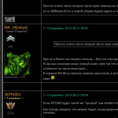
Просто очень часто вторые части хуже первых,но 
не от ID/Raven.Есть и ещё.В общем будем ждать и 
1
BIK_14[iddqd]
Отправлено: 28.12.06 17:36:32
- Lance Corporal -
Просто очень часто вторые части хуже пе
229
Про id и Raven так сказать нельзя.... Все что они де
Я как раз покупаю скоро новый комп себе так что 
особенно по части монстров...
В первом RtCW не хватало именно монстров, а вот 
Doom Rate: 1.03
надо
3EPHOEd
Отправлено: 28.12.06 17:53:09
= Commissar =
Если RTCW2 будет такой же "хромой" как Квейк 4 т
Как всегда увидеть это можно будет, когда доделают
узнаешь.
2733