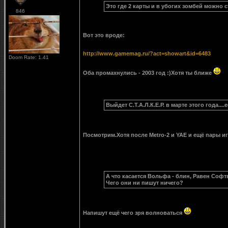
Это где 2 карты и в убогих зомбей можно 
846
Вот это вроде:
http://www.gamemag.ru/?act=showart&id=6483
Doom Rate: 1.41
Оба промахнулись - 2003 год :)Хотя ты ближе
Выйдет С.Т.А.Л.К.Е.Р. в марте этого года...
Посмотрим.Хотя после Metro-2 и YAE и ещё пары и
А что касается Вольфа - блин, Равен Софт
Чего они ни пишут ничего?
Напишут ещё чего зря волноваться