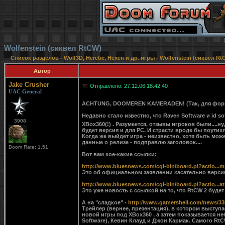
Wolfenstein (сиквел RtCW)
Список разделов
-
Wolf3D, Heretic, Hexen и др. игры
-
Wolfenstein (сиквел Rt
Автор
Jake Crusher
Отправлено: 27.12.06 18:42:40
UAC General
ACHTUNG, DOOMEREN KAMERADEN! (Так, для фо
Недавно стало известно, что Raven Software и id s
3908
XBox360(!) . Разумеется, отзывы игроков были....н
будет версия и для PC. И страсти вроде бы поутихли
Когда же выйдет игра - неизвестно, хотя быть може
данные о релизе - подправлю заголовок....
Doom Rate: 1.51
Вот вам кое-какие ссылки:
http://www.bluesnews.com/cgi-bin/board.pl?actio...
Это об официальном заявлении касательно верси
http://www.bluesnews.com/cgi-bin/board.pl?actio...a
Это уже новость с ссылкой на то, что RtCW 2 будет 
А на "сладкое" -
http://www.gamershell.com/news/33
Трейлер (вернее, презентация), в котором выступ
новой игры под XBox360 , а затем показывается 
Software), Кевин Клауд и Джон Кармак. Самого RtCW