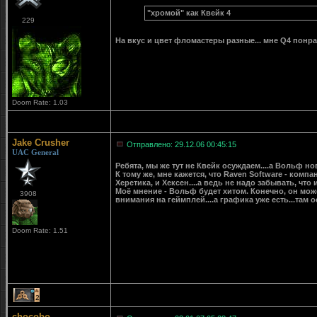
"хромой" как Квейк 4
229
На вкус и цвет фломастеры разные... мне Q4 понрав
Doom Rate: 1.03
Jake Crusher
Отправлено: 29.12.06 00:45:15
UAC General
Ребята, мы же тут не Квейк осуждаем....а Вольф но
К тому же, мне кажется, что Raven Software - ком
Херетика, и Хексен....а ведь не надо забывать, что и
Моё мнение - Вольф будет хитом. Конечно, он може
3908
внимания на геймплей....а графика уже есть...там о
Doom Rate: 1.51
2
chocobo