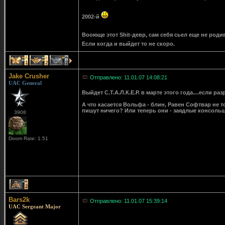
2002-й
Вооюще этот Shit-девр, сам себя сьел еще не роди
Если когда и выйдет то не скоро.
1
2
2
Jake Crusher
Отправлено: 11.01.07 14:08:21
UAC General
Выйдет С.Т.А.Л.К.Е.Р. в марте этого года....если раз
А что касается Вольфа - блин, Равен Софтвар не т
пишут ничего? Или теперь они - заядлые консоль
3908
Doom Rate: 1.51
2
Bars2k
Отправлено: 11.01.07 15:39:14
UAC Sergeant Major