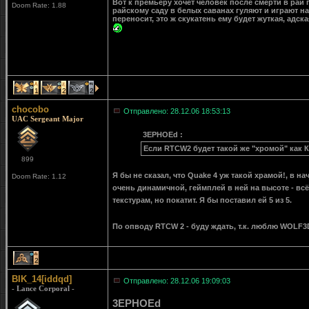
Вот к премьеру хочет человек после смерти в рай п
Doom Rate: 1.88
райскому саду в белых саванах гуляют и играют на
переносит, это ж скукатень ему будет жуткая, адска
1
2
2
chocobo
Отправлено: 28.12.06 18:53:13
UAC Sergeant Major
3EPHOEd :
Если RTCW2 будет такой же "хромой" как Кв
899
Я бы не сказал, что Quake 4 уж такой храмой!, в на
Doom Rate: 1.12
очень динамичной, геймплей в ней на высоте - в
текстурам, но покатит. Я бы поставил ей 5 из 5.
По опводу RTCW 2 - буду ждать, т.к. люблю WOLF
2
BIK_14[iddqd]
Отправлено: 28.12.06 19:09:03
- Lance Corporal -
3EPHOEd