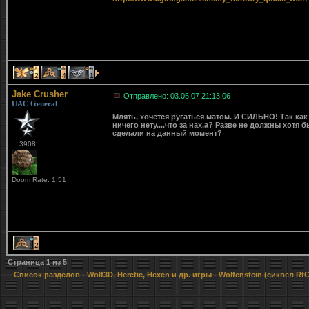
2
4
1
Jake Crusher
Отправлено: 03.05.07 21:13:06
UAC General
Млять, хочется ругаться матом. И СИЛЬНО! Так как 
ничего нету....что за нах,а? Разве не должны хотя
сделали на данный момент?
3908
Doom Rate: 1.51
2
Страница
1
из
5
Список разделов
-
Wolf3D, Heretic, Hexen и др. игры
- Wolfenstein (сиквел Rt