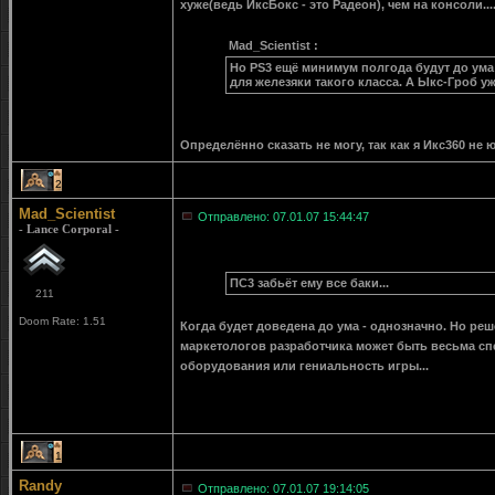
хуже(ведь ИксБокс - это Радеон), чем на консоли...
Mad_Scientist :
Но PS3 ещё минимум полгода будут до ума
для железяки такого класса. А Ыкс-Гроб у
Определённо сказать не могу, так как я Икс360 не ю
2
Mad_Scientist
Отправлено: 07.01.07 15:44:47
- Lance Corporal -
ПС3 забьёт ему все баки...
211
Doom Rate: 1.51
Когда будет доведена до ума - однозначно. Но ре
маркетологов разработчика может быть весьма сп
оборудования или гениальность игры...
1
Randy
Отправлено: 07.01.07 19:14:05