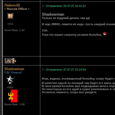
ЛайносID
Отправлено: 02.07.07 16:42:23
= Warrant Officer =
Shadowman
Только не вздумай делать там ад!
1211
И еще, ИМХО, сюжета не надо- пусть каждый поним
Doom Rate: 1.42
З.Ы.
Тока что нашел секретку на мапе Колобка.
4
Shadowman
Отправлено: 07.07.07 23:14:59
UAC General
Итак, вадник, посвященный Колобку, скоро будет 
В качестве одной из локаций там будет его мапа, 
В свое время Колобок мне подкидывал много хорош
4393
Но некоторые из его идей я сумел реализовать в э
Осталось немного, скоро все увидите.
Doom Rate: 1.66