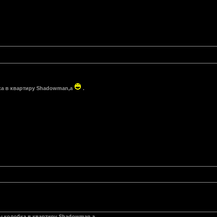
ка в квартиру Shadowman,a
.
ы колобка в квартиру Shadowman,a .