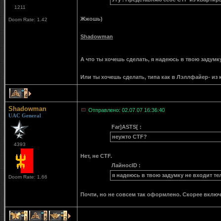
1211
Жжошь)
Doom Rate: 1.42
Shadowman
А что ты хочешь сделать, я надеюсь в твою задумк
Или ты хочешь сделать, типа как в Лэллфайер- из
4
Shadowman
Отправлено: 02.07.07 16:36:40
UAC General
Far]ASTS[ :
неужто CTF?
4393
Нет, не CTF.
ЛайносID :
я надеюсь в твою задумку не входит те
Doom Rate: 1.66
Почти, но не совсем так оформлено. Скорее включ
1
5
2