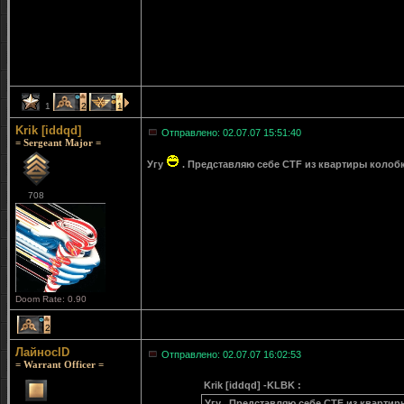
1
2
1
Krik [iddqd]
Отправлено: 02.07.07 15:51:40
= Sergeant Major =
Угу
. Представляю себе CTF из квартиры колоб
708
Doom Rate: 0.90
2
ЛайносID
Отправлено: 02.07.07 16:02:53
= Warrant Officer =
Krik [iddqd] -KLBK :
Угу . Представляю себе CTF из квартир