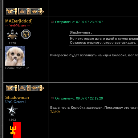
1
5
2
MAZter[iddqd]
Отправлено: 07.07.07 23:39:07
-= WebMaster =-
Shadowman :
Но некоторые из его идей я сумел реал
Осталось немного, скоро все увидите.
1370
Интересно будет взглянуть на идеи Колобка, воп
Doom Rate: 1.35
1
1
1
Shadowman
Отправлено: 09.07.07 22:19:29
UAC General
Вад в честь Колобка завершен. Поскольку это уже н
Здесь
4393