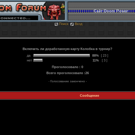
Сайт Doom Power
Поиск
Вход
Включить ли доработанную карту Колобка в турнир?
да
88%
[ 23 ]
нет
11%
[ 3 ]
Проголосовало : 0
Всего проголосовало :26
- Голосование закончено -
Сообщение