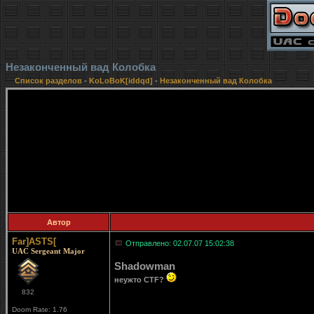
Незаконченный вад Колобка
Список разделов
-
KoLoBoK[iddqd]
-
Незаконченный вад Колобка
Автор
Far]ASTS[
Отправлено: 02.07.07 15:02:38
UAC Sergeant Major
Shadowman
неужто CTF?
832
Doom Rate: 1.76