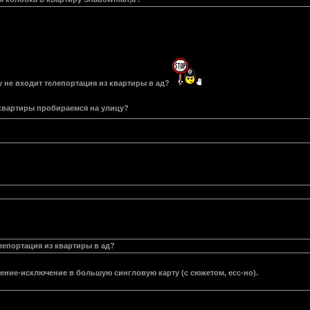
у не входит телепортация из квартиры в ад?
 квартиры пробираемся на улицу?
лепортация из квартиры в ад?
ение-исключение в большую сингловую карту (с сюжетом, есс-но).