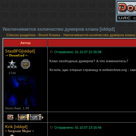
Увеличивается количество думеров клана [iddqd]
Список разделов
-
Doom Кланы
-
Увеличивается количество думеров клана 
Автор
StasBFG[iddqd]
Отправлено: 01.10.07 22:30:08
-= DoomGod =-
Клан свободных думеров? А что изменилось?
Кстати, щас открыл страницу в webarchive.org - та
1734
Doom Rate: 1.58
1
2
1
Krik [iddqd]
Отправлено: 01.10.07 23:16:46
= Sergeant Major =