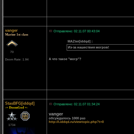
vanger
Отправлено: 02.11.07 00:43:04
Marine 1st class
MAZter[iddqd] :
Из-за нашествия могров!
70
А что такое "могр"?
Doom Rate: 1.94
StasBFG[iddqd]
Отправлено: 02.11.07 01:34:24
-= DoomGod =-
vanger
обсуждалось 1000 раз
http://i.iddqd.ru/viewtopic.php?t=0
1734