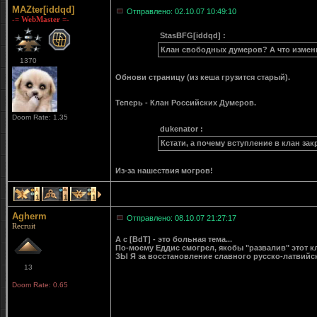
MAZter[iddqd]
Отправлено: 02.10.07 10:49:10
-= WebMaster =-
StasBFG[iddqd] :
Клан свободных думеров? А что изме
1370
Обнови страницу (из кеша грузится старый).
Теперь - Клан Российских Думеров.
Doom Rate: 1.35
dukenator :
Кстати, а почему вступление в клан за
Из-за нашествия могров!
1
1
1
Agherm
Отправлено: 08.10.07 21:27:17
Recruit
А с [BdT] - это больная тема...
По-моему Еддис смогрел, якобы "развалив" этот к
ЗЫ Я за восстановление славного русско-латвийск
13
Doom Rate: 0.65