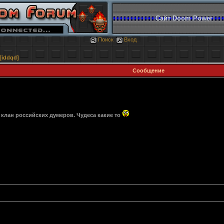
Сайт Doom Power
Поиск
Вход
[iddqd]
Сообщение
м клан российских думеров. Чудеса какие то