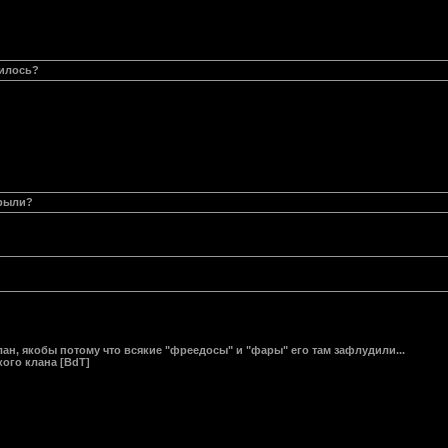
нилось?
крыли?
лан, якобы потому что всякие "фреедосы" и "фары" его там зафлудили...
ого клана [BdT]