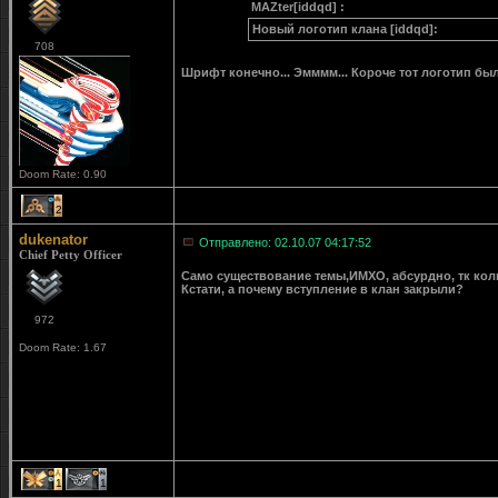
MAZter[iddqd] :
Новый логотип клана [iddqd]:
708
Шрифт конечно... Эмммм... Короче тот логотип был
Doom Rate: 0.90
2
dukenator
Отправлено: 02.10.07 04:17:52
Chief Petty Officer
Само существование темы,ИМХО, абсурдно, тк кол
Кстати, а почему вступление в клан закрыли?
972
Doom Rate: 1.67
1
1