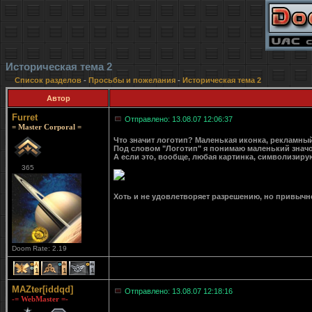
Историческая тема 2
Список разделов
-
Просьбы и пожелания
-
Историческая тема 2
Автор
Furret
Отправлено: 13.08.07 12:06:37
= Master Corporal =
Что значит логотип? Маленькая иконка, рекламный
Под словом "Логотип" я понимаю маленький значок 
А если это, вообще, любая картинка, символизирую
365
Хоть и не удовлетворяет разрешению, но привычн
Doom Rate: 2.19
1
1
1
MAZter[iddqd]
Отправлено: 13.08.07 12:18:16
-= WebMaster =-