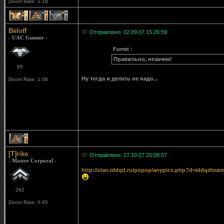
Doom Rate: 2.19
1
1
1
Beloff
Отправлено: 02.09.07 15:26:59
- UAC Gunner -
Furret :
Правильно, незачем!
85
Ну тогда и делать не надо...
Doom Rate: 1.08
1
[T]rike
Отправлено: 27.10.07 20:08:57
- Master Corporal -
http://clan.iddqd.ru/popup/anypics.php?d=iddqdteam
292
Doom Rate: 0.95