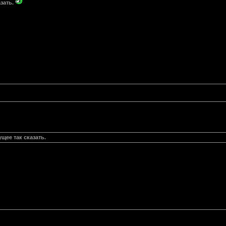
зать.
щее так сказать.