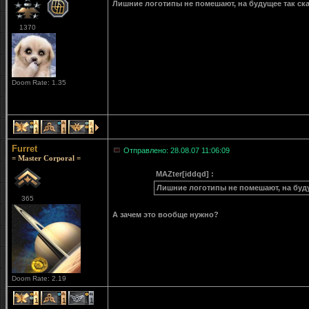
Лишние логотипы не помешают, на будущее так ска
1370
Doom Rate: 1.35
1
1
1
Furret
Отправлено: 28.08.07 11:06:09
= Master Corporal =
MAZter[iddqd] :
Лишние логотипы не помешают, на буду
365
А зачем это вообще нужно?
Doom Rate: 2.19
1
1
1