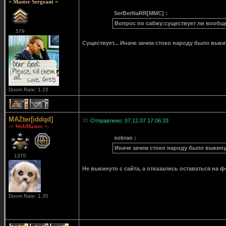
= Master Sergeant =
SerBerNaRR[MMC] :
Вопрос по сабжу:существует ли вообще
579
Существует... Иначе зачем стоко народу было выкин
Doom Rate: 1.15
2
1
MAZter[iddqd]
Отправлено: 07.12.07 17:06:33
-= WebMaster =-
sobran :
Иначе зачем стоко народу было выкинут
1370
Не выкинуто с сайта, а отказались оставаться на
Doom Rate: 1.35