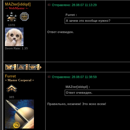
MAZter[iddqd]
Отправлено: 28.08.07 11:13:29
-= WebMaster =-
Furret :
А зачем это вообще нужно?
1370
Ответ очевиден.
Doom Rate: 1.35
1
1
1
Furret
Отправлено: 28.08.07 11:38:59
= Master Corporal =
MAZter[iddqd] :
Ответ очевиден.
365
Правильно, незачем! Это ясно всем!