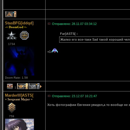
1
StasBFG[iddqd]
Отправлено: 28.11.07 03:34:12
-= DoomGod =-
Far]ASTS[ :
Жалко его все-таки Sad такой хороший чело
1734
+1
Doom Rate: 1.58
1
2
1
MarderIII]ASTS[
Отправлено: 23.12.07 16:21:47
= Sergeant Major =
Хоть фотографии Евгения увидел,а то вообще не зн
759