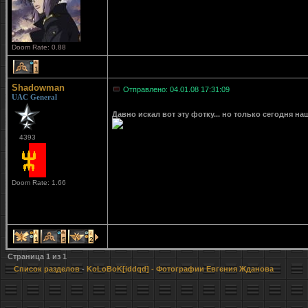
Doom Rate: 0.88
1
Shadowman
Отправлено: 04.01.08 17:31:09
UAC General
Давно искал вот эту фотку... но только сегодня на
4393
Doom Rate: 1.66
1
5
2
Страница
1
из
1
Список разделов
-
KoLoBoK[iddqd]
- Фотографии Евгения Жданова