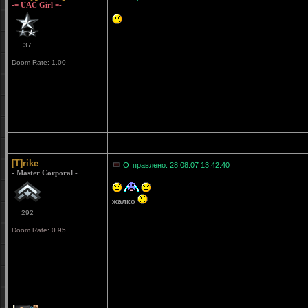
-= UAC Girl =-
37
Doom Rate: 1.00
[T]rike
Отправлено: 28.08.07 13:42:40
- Master Corporal -
жалко
292
Doom Rate: 0.95