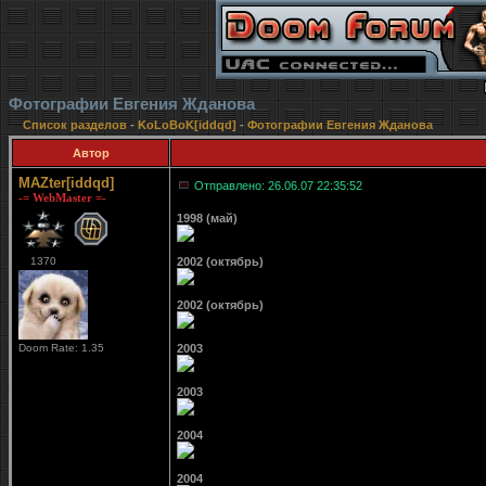
Фотографии Евгения Жданова
Список разделов
-
KoLoBoK[iddqd]
-
Фотографии Евгения Жданова
Автор
MAZter[iddqd]
Отправлено: 26.06.07 22:35:52
-= WebMaster =-
1998 (май)
1370
2002 (октябрь)
2002 (октябрь)
Doom Rate: 1.35
2003
2003
2004
2004