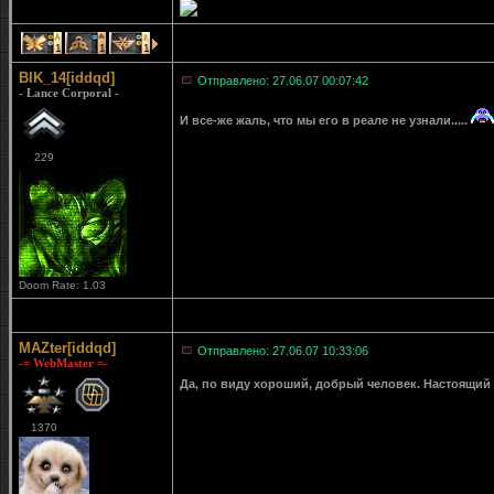
1
1
1
BIK_14[iddqd]
Отправлено: 27.06.07 00:07:42
- Lance Corporal -
И все-же жаль, что мы его в реале не узнали.....
229
Doom Rate: 1.03
MAZter[iddqd]
Отправлено: 27.06.07 10:33:06
-= WebMaster =-
Да, по виду хороший, добрый человек. Настоящий
1370