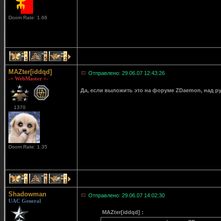
Doom Rate: 1.66
1
5
2
MAZter[iddqd]
Отправлено: 29.06.07 12:43:26
-= WebMaster =-
Да, если выложить это на форуме ZDaemon, над ру
1370
Doom Rate: 1.35
1
1
1
Shadowman
Отправлено: 29.06.07 14:02:30
UAC General
MAZter[iddqd] :