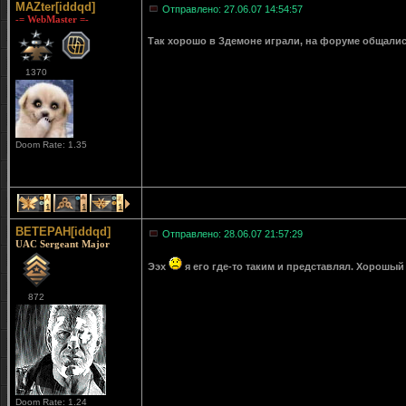
MAZter[iddqd]
Отправлено: 27.06.07 14:54:57
-= WebMaster =-
Так хорошо в Здемоне играли, на форуме общались
1370
Doom Rate: 1.35
1
1
1
BETEPAH[iddqd]
Отправлено: 28.06.07 21:57:29
UAC Sergeant Major
Ээх
я его где-то таким и представлял. Хорошый 
872
Doom Rate: 1.24