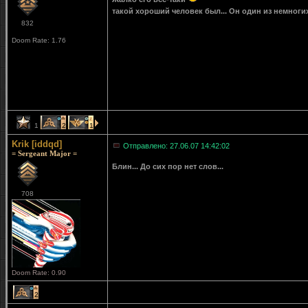
такой хороший человек был... Он один из немногих
832
Doom Rate: 1.76
1
2
1
Krik [iddqd]
Отправлено: 27.06.07 14:42:02
= Sergeant Major =
Блин... До сих пор нет слов...
708
Doom Rate: 0.90
2