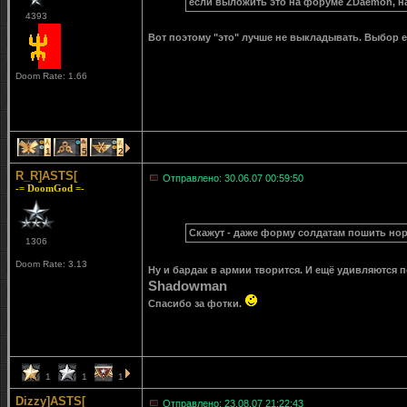
если выложить это на форуме ZDaemon, на
4393
Вот поэтому "это" лучше не выкладывать. Выбор е
Doom Rate: 1.66
1
5
2
R_R]ASTS[
Отправлено: 30.06.07 00:59:50
-= DoomGod =-
Скажут - даже форму солдатам пошить норм
1306
Doom Rate: 3.13
Ну и бардак в армии творится. И ещё удивляются п
Shadowman
Спасибо за фотки.
1
1
1
Dizzy]ASTS[
Отправлено: 23.08.07 21:22:43