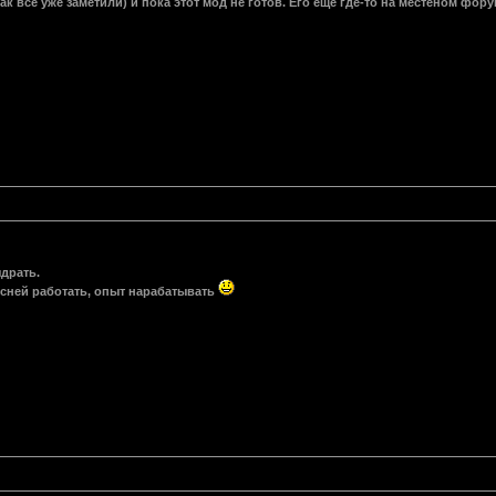
к все уже заметили) и пока этот мод не готов. Его ещё где-то на местеном фору
ыдрать.
есней работать, опыт нарабатывать