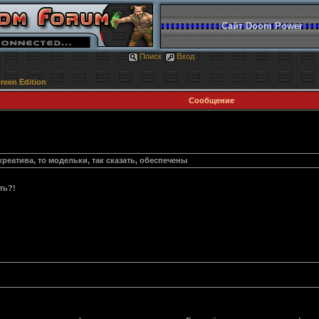
Сайт Doom Power
Поиск
Вход
reen Edition
Сообщение
 креатива, то модельки, так сказать, обеспечены
ть?!