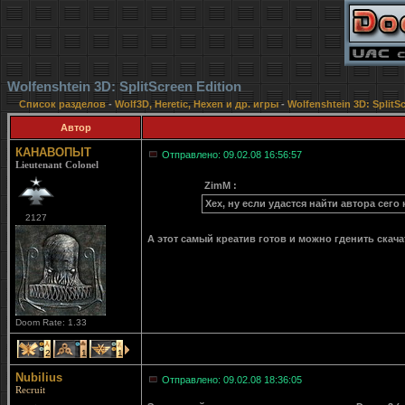
Wolfenshtein 3D: SplitScreen Edition
Список разделов
-
Wolf3D, Heretic, Hexen и др. игры
-
Wolfenshtein 3D: SplitSc
Автор
КАНАВОПЫТ
Отправлено: 09.02.08 16:56:57
Lieutenant Colonel
ZimM :
Хех, ну если удастся найти автора сего
2127
А этот самый креатив готов и можно гденить скача
Doom Rate: 1.33
2
1
1
Nubilius
Отправлено: 09.02.08 18:36:05
Recruit