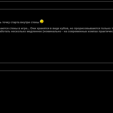
ь точку старта внутри стены
ются стены в игре... Они хранятся в виде кубов, но прорисовываются только те
 работать несколько медленнее (номинально - на современных компах практичес