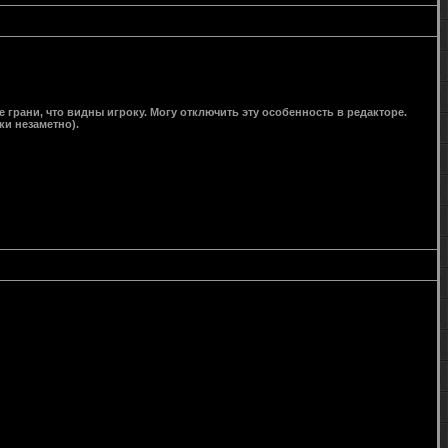
 грани, что видны игроку. Могу отключить эту особенность в редакторе.
ки незаметно).