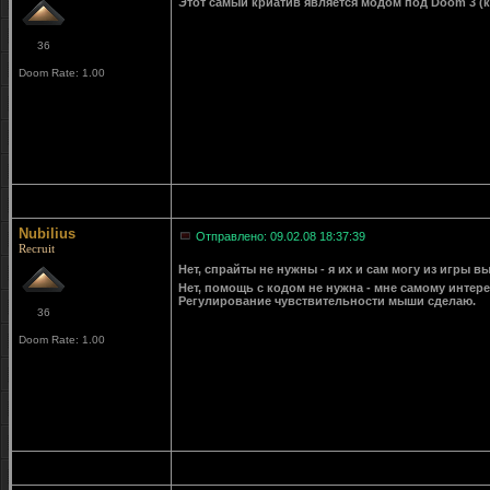
Этот самый криатив является модом под Doom 3 (ка
36
Doom Rate: 1.00
Nubilius
Отправлено: 09.02.08 18:37:39
Recruit
Нет, спрайты не нужны - я их и сам могу из игры в
Нет, помощь с кодом не нужна - мне самому интер
Регулирование чувствительности мыши сделаю.
36
Doom Rate: 1.00