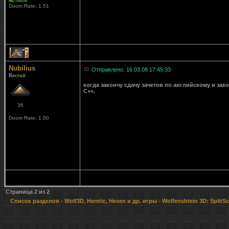
Doom Rate: 1.51
2
Nubilius
Отправлено: 16.03.08 17:45:33
Recruit
когда закончу сдачу зачетов по английскому и за
С++.
36
Doom Rate: 1.00
Страница
2
из
2
Список разделов
-
Wolf3D, Heretic, Hexen и др. игры
- Wolfenshtein 3D: SplitSc