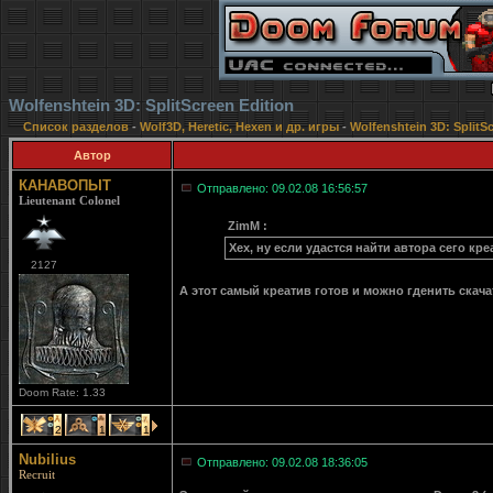
Wolfenshtein 3D: SplitScreen Edition
Список разделов
-
Wolf3D, Heretic, Hexen и др. игры
-
Wolfenshtein 3D: SplitSc
Автор
КАНАВОПЫТ
Отправлено: 09.02.08 16:56:57
Lieutenant Colonel
ZimM :
Хех, ну если удастся найти автора сего кре
2127
А этот самый креатив готов и можно гденить скача
Doom Rate: 1.33
2
1
1
Nubilius
Отправлено: 09.02.08 18:36:05
Recruit