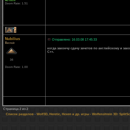
Doom Rate: 1.51
2
Nubilius
Отправлено: 16.03.08 17:45:33
Recruit
когда закончу сдачу зачетов по английскому и за
С++.
36
Doom Rate: 1.00
Страница
2
из
2
Список разделов
-
Wolf3D, Heretic, Hexen и др. игры
- Wolfenshtein 3D: SplitSc