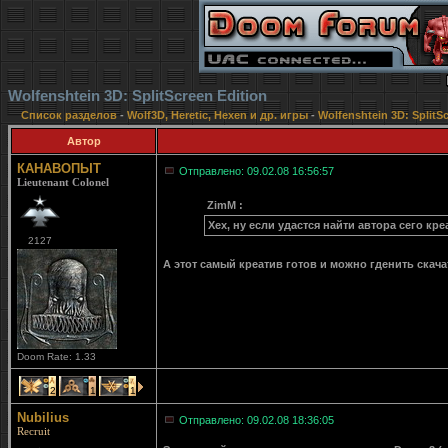
Wolfenshtein 3D: SplitScreen Edition
Список разделов
-
Wolf3D, Heretic, Hexen и др. игры
-
Wolfenshtein 3D: SplitSc
Автор
КАНАВОПЫТ
Отправлено: 09.02.08 16:56:57
Lieutenant Colonel
ZimM :
Хех, ну если удастся найти автора сего кре
2127
А этот самый креатив готов и можно гденить скача
Doom Rate: 1.33
2
1
1
Nubilius
Отправлено: 09.02.08 18:36:05
Recruit