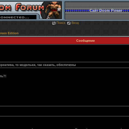
Сайт Doom Power
Поиск
Вход
reen Edition
Сообщение
 креатива, то модельки, так сказать, обеспечены
ть?!