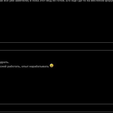
к все уже заметили) и пока этот мод не готов. Его ещё где-то на местеном фору
ыдрать.
есней работать, опыт нарабатывать