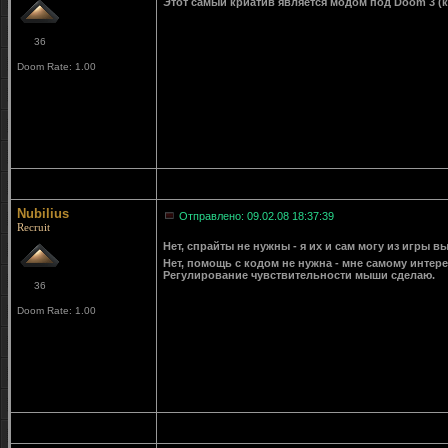
Этот самый криатив является модом под Doom 3 (ка
36
Doom Rate: 1.00
Nubilius
Отправлено: 09.02.08 18:37:39
Recruit
Нет, спрайты не нужны - я их и сам могу из игры в
Нет, помощь с кодом не нужна - мне самому интер
Регулирование чувствительности мыши сделаю.
36
Doom Rate: 1.00