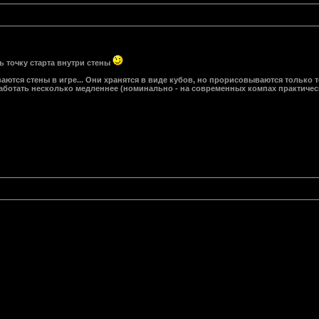
ь точку старта внутри стены
ются стены в игре... Они хранятся в виде кубов, но прорисовываются только те
 работать несколько медленнее (номинально - на современных компах практичес