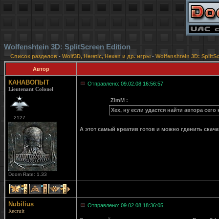
Wolfenshtein 3D: SplitScreen Edition
Список разделов
-
Wolf3D, Heretic, Hexen и др. игры
-
Wolfenshtein 3D: SplitSc
Автор
КАНАВОПЫТ
Отправлено: 09.02.08 16:56:57
Lieutenant Colonel
ZimM :
Хех, ну если удастся найти автора сего
2127
А этот самый креатив готов и можно гденить скача
Doom Rate: 1.33
2
1
1
Nubilius
Отправлено: 09.02.08 18:36:05
Recruit