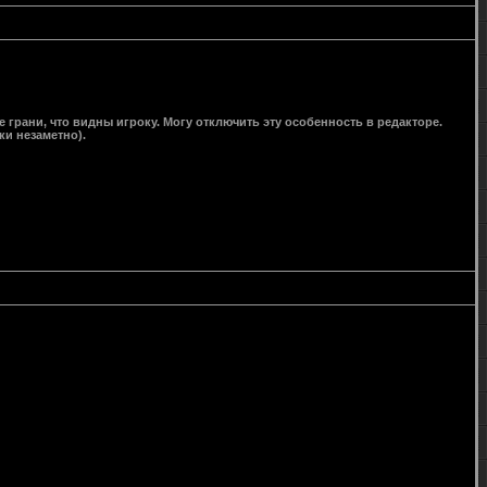
 грани, что видны игроку. Могу отключить эту особенность в редакторе.
ки незаметно).