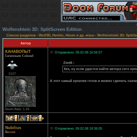
Wolfenshtein 3D: SplitScreen Edition
Список разделов
-
Wolf3D, Heretic, Hexen и др. игры
-
Wolfenshtein 3D: SplitSc
Автор
КАНАВОПЫТ
Отправлено: 09.02.08 16:56:57
Lieutenant Colonel
ZimM :
Хех, ну если удастся найти автора сего кре
2127
А этот самый креатив готов и можно гденить скача
Doom Rate: 1.33
2
1
1
Nubilius
Отправлено: 09.02.08 18:36:05
Recruit