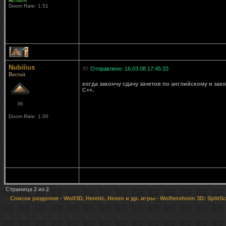
Doom Rate: 1.51
2
Nubilius
Отправлено: 16.03.08 17:45:33
Recruit
когда закончу сдачу зачетов по английскому и за
С++.
36
Doom Rate: 1.00
Страница
2
из
2
Список разделов
-
Wolf3D, Heretic, Hexen и др. игры
- Wolfenshtein 3D: SplitSc