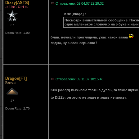
Dizzy]ASTS[
Отправлено: 02.04.07 22:29:32
-= UAC Girl =-
Krik [iddqd] :
Посмотри внимательней сообщение. После "FT
одно маленькое словечко на 5 букв и нач
37
Doom Rate: 1.00
блин, неужели проглядела, ужас какой ааааа
ладна, ну а если серьезно?
Dragon[FT]
Отправлено: 09.11.07 10:15:48
Recruit
Krik [iddqd] вызываю тебя на дуэль, за такие шутки.
to DiZZy: он этого не знает и знать не может.
27
Doom Rate: 2.70