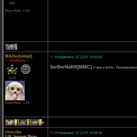
464
Doom Rate: 1.58
1
MAZter[iddqd]
Отправлено: 27.12.07 14:52:02
-= WebMaster =-
SerBerNaRR[MMC]
о чем и речь. Тренировкой
1370
Doom Rate: 1.35
1
1
1
chocobo
Отправлено: 27.12.07 14:58:35
UAC Sergeant Major