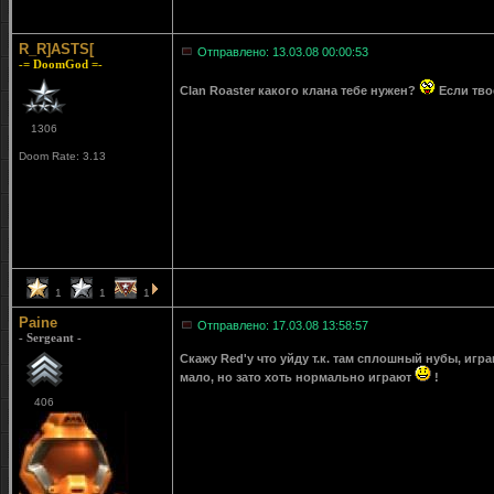
R_R]ASTS[
Отправлено: 13.03.08 00:00:53
-= DoomGod =-
Clan Roaster какого клана тебе нужен?
Если тво
1306
Doom Rate: 3.13
1
1
1
Paine
Отправлено: 17.03.08 13:58:57
- Sergeant -
Скажу Red'у что уйду т.к. там сплошный нубы, игра
мало, но зато хоть нормально играют
!
406