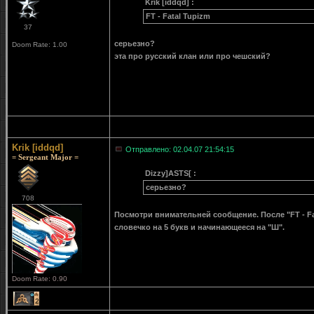
Krik [iddqd] :
FT - Fatal Tupizm
37
серьезно?
Doom Rate: 1.00
эта про русский клан или про чешский?
Krik [iddqd]
Отправлено: 02.04.07 21:54:15
= Sergeant Major =
Dizzy]ASTS[ :
серьезно?
708
Посмотри внимательней сообщение. После "FT - Fata
словечко на 5 букв и начинающееся на "Ш".
Doom Rate: 0.90
2