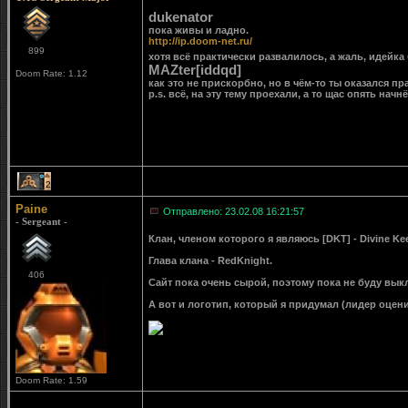
dukenator
пока живы и ладно.
http://ip.doom-net.ru/
899
хотя всё практически развалилось, а жаль, идейк
MAZter[iddqd]
Doom Rate: 1.12
как это не прискорбно, но в чём-то ты оказался пра
p.s. всё, на эту тему проехали, а то щас опять начнё
2
Paine
Отправлено: 23.02.08 16:21:57
- Sergeant -
Клан, членом которого я являюсь [DKT] - Divine Kee
Глава клана - RedKnight.
406
Сайт пока очень сырой, поэтому пока не буду вык
А вот и логотип, который я придумал (лидер оцен
Doom Rate: 1.59