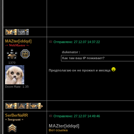
1
1
MAZter[iddqd]
Отправлено: 27.12.07 14:37:22
-= WebMaster =-
dukenator :
Как там ваш IP поживает?
1370
Предполагаю он не прожил и месяца
Doom Rate: 1.35
1
1
1
SerBerNaRR
Отправлено: 27.12.07 14:49:46
= Sergeant =
MAZter[iddqd]
Вот ссылка