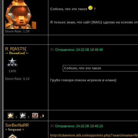
Собсно, что это такое
?
Я только знаю, что сайт [MAG] сделан на основе 
Doom Rate: 1.59
R_R]ASTS[
Отправлено: 24.02.08 18:48:48
-= DoomGod =-
Собсно, что это такое
1306
Doom Rate: 3.13
Грубо говоря список игроков в клане)
1
1
1
SerBerNaRR
Отправлено: 24.02.08 19:40:19
= Sergeant =
http://zdaemon.ath.cx/exppoints.php?searchname=