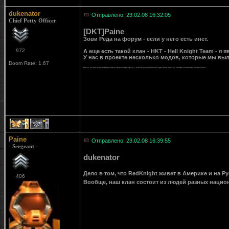
dukenator
Отправлено: 23.02.08 16:32:05
Chief Petty Officer
[DKT]Paine
Зови Реда на форум - если у него есть инет.
972
А еще есть такой клан - HKT - Hell Knight Team - 
У нас в проекте несколько модов, которые мы выл
Doom Rate: 1.67
Боюсь, что моя первая аватара имела пророческий эффект - из всей группы останется один Питер Крисс со своими сольниками...Хотя кто знает...
1
1
Paine
Отправлено: 23.02.08 16:39:55
- Sergeant -
dukenator
Дело в том, что RedKnight живет в Америке и на Р
406
Вообще, наш клан состоит из людей разных национ