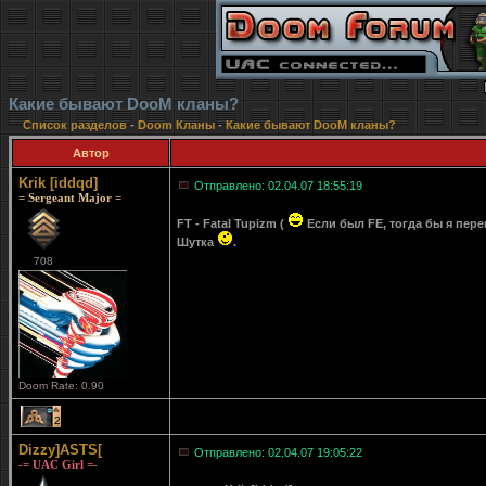
Какие бывают DooM кланы?
Список разделов
-
Doom Кланы
-
Какие бывают DooM кланы?
Автор
Krik [iddqd]
Отправлено: 02.04.07 18:55:19
= Sergeant Major =
FT - Fatal Tupizm (
Если был FE, тогда бы я перев
Шутка
.
708
Doom Rate: 0.90
2
Dizzy]ASTS[
Отправлено: 02.04.07 19:05:22
-= UAC Girl =-