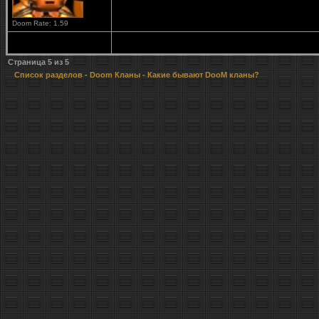
Doom Rate: 1.59
Страница
5
из
5
Список разделов
-
Doom Кланы
- Какие бывают DooM кланы?