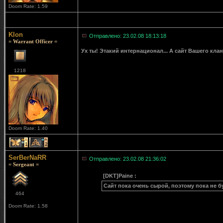
Doom Rate: 1.59
Klon
Отправлено: 23.02.08 18:13:18
= Warrant Officer =
Ух ты! Этакий интернационал... А сайт Вашего клан
1218
Doom Rate: 1.40
1
2
SerBerNaRR
Отправлено: 23.02.08 21:36:02
= Sergeant =
[DKT]Paine :
Сайт пока очень сырой, поэтому пока не 
464
Doom Rate: 1.58