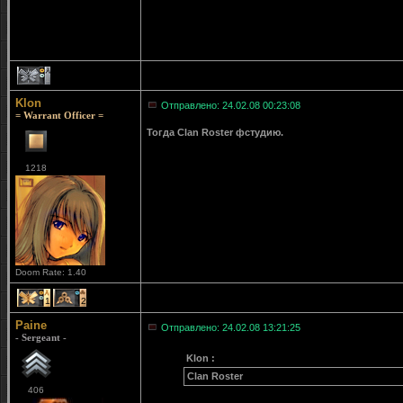
1
Klon
Отправлено: 24.02.08 00:23:08
= Warrant Officer =
Тогда Clan Roster фстудию.
1218
Doom Rate: 1.40
1
2
Paine
Отправлено: 24.02.08 13:21:25
- Sergeant -
Klon :
Clan Roster
406