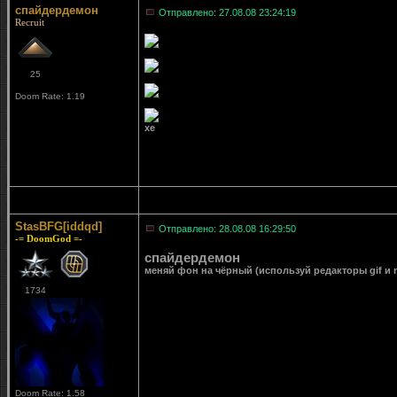
спайдердемон
Отправлено: 27.08.08 23:24:19
Recruit
25
Doom Rate: 1.19
хе
StasBFG[iddqd]
Отправлено: 28.08.08 16:29:50
-= DoomGod =-
спайдердемон
меняй фон на чёрный (используй редакторы gif и m
1734
Doom Rate: 1.58