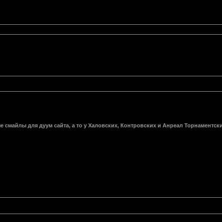
смайлы для дуум сайта, а то у Халовских, Контровских и Анреал Торнаментских