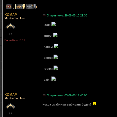
1
2
1
KOMAP
Отправлено: 29.08.08 10:29:38
Marine 1st class
:look:
74
:angry:
Doom Rate: 0.51
:happy:
:blood:
:fouch:
:pain:
KOMAP
Отправлено: 03.09.08 17:46:05
Marine 1st class
Когда смайлики выбирать будут?
74