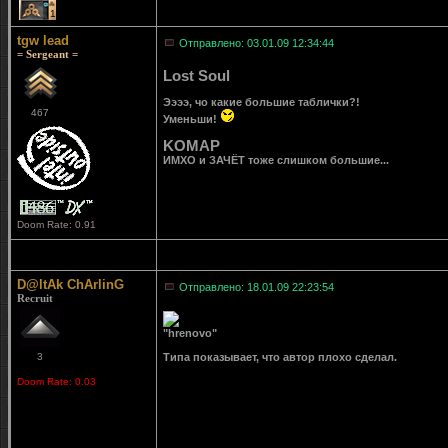
1
tgw lead
Отправлено: 03.01.09 12:34:44
= Sergeant =
Lost Soul
Ээээ, чо какие большие таблички?!
467
Уменьши!
KOMAP
ИМХО и ЗАЧЁТ тоже слишком большие...
Doom Rate: 0.91
D@ltAk ChArlinG
Отправлено: 18.01.09 22:23:54
Recruit
"hrenovo"
3
Типа показывает, что автор плохо сделал.
Doom Rate: 0.03