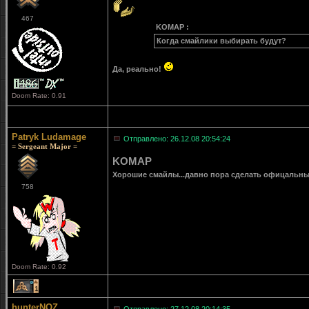
467
KOMAP :
Когда смайлики выбирать будут?
Да, реально!
Doom Rate: 0.91
Patryk Ludamage
Отправлено: 26.12.08 20:54:24
= Sergeant Major =
KOMAP
Хорошие смайлы...давно пора сделать офицальные 
758
Doom Rate: 0.92
1
hunterNOZ