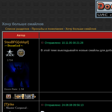
Хочу больше смайлов
Список разделов
-
Просьбы и пожелания
-
Хочу больше смайлов
Автор
StasBFG[iddqd]
Отправлено: 10.11.05 00:21:28
-= DoomGod =-
В этой теме выкладывайте новые смайлы для доб
1734
Doom Rate: 1.58
1
2
1
[T]rike
Отправлено: 24.08.08 09:56:13
- Master Corporal -