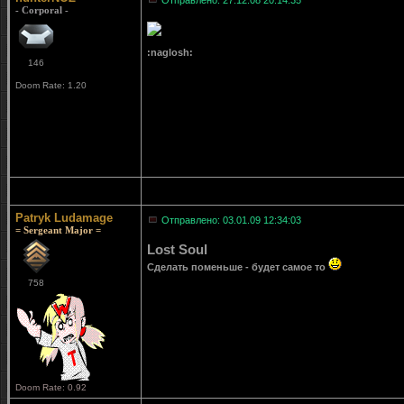
Отправлено: 27.12.08 20:14:35
- Corporal -
:naglosh:
146
Doom Rate: 1.20
Patryk Ludamage
Отправлено: 03.01.09 12:34:03
= Sergeant Major =
Lost Soul
Сделать поменьше - будет самое то
758
Doom Rate: 0.92