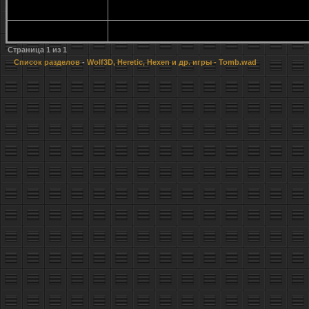
Страница
1
из
1
Список разделов
-
Wolf3D, Heretic, Hexen и др. игры
- Tomb.wad