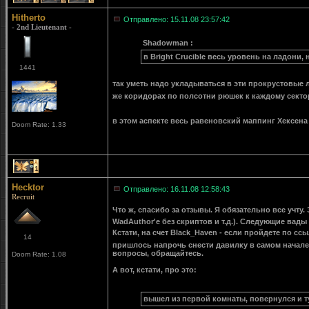
Hitherto
Отправлено: 15.11.08 23:57:42
- 2nd Lieutenant -
Shadowman :
в Bright Crucible весь уровень на ладони, 
1441
так уметь надо укладываться в эти прокрустовые 
же коридорах по полсотни рюшек к каждому сектор
в этом аспекте весь равеновский маппинг Хексен
Doom Rate: 1.33
1
Hecktor
Отправлено: 16.11.08 12:58:43
Recruit
Что ж, спасибо за отзывы. Я обязательно все учту. 
WadAuthor'е без скриптов и т.д.). Следующие вад
Кстати, на счет Black_Haven - если пройдете по ссы
14
пришлось напрочь снести давилку в самом начале
вопросы, обращайтесь.
Doom Rate: 1.08
А вот, кстати, про это:
вышел из первой комнаты, повернулся и т