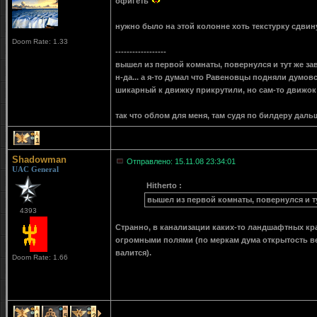
офигеть
нужно было на этой колонне хоть текстурку сдвину
Doom Rate: 1.33
------------------
вышел из первой комнаты, повернулся и тут же з
н-да... а я-то думал что Равеновцы подняли думов
шикарный к движку прикрутили, но сам-то движок о
так что облом для меня, там судя по билдеру даль
1
Shadowman
Отправлено: 15.11.08 23:34:01
UAC General
Hitherto :
вышел из первой комнаты, повернулся и т
4393
Странно, в канализации каких-то ландшафтных крас
огромными полями (по меркам дума открытость весь
валится).
Doom Rate: 1.66
1
5
2