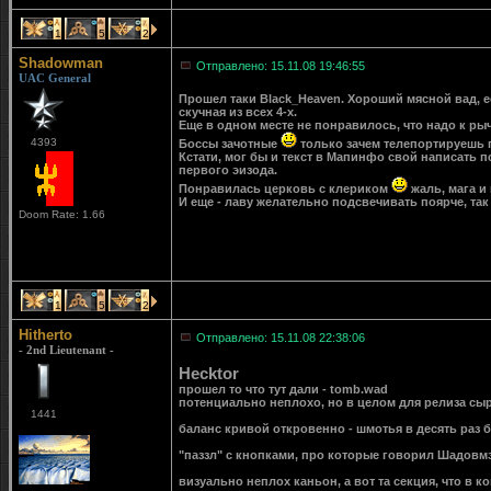
1
5
2
Shadowman
Отправлено: 15.11.08 19:46:55
UAC General
Прошел таки Black_Heaven. Хороший мясной вад, ес
скучная из всех 4-х.
Еще в одном месте не понравилось, что надо к рыч
4393
Боссы зачотные
только зачем телепортируешь п
Кстати, мог бы и текст в Мапинфо свой написать п
первого эизода.
Понравилась церковь с клериком
жаль, мага и 
И еще - лаву желательно подсвечивать поярче, так 
Doom Rate: 1.66
1
5
2
Hitherto
Отправлено: 15.11.08 22:38:06
- 2nd Lieutenant -
Hecktor
прошел то что тут дали - tomb.wad
потенциально неплохо, но в целом для релиза сыро
1441
баланс кривой откровенно - шмотья в десять раз 
"паззл" с кнопками, про которые говорил Шадовмэн
визуально неплох каньон, а вот та секция, что в к