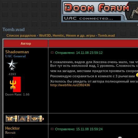
Tomb.wad
Список разделов
-
Wolf3D, Heretic, Hexen и др. игры
-
Tomb.wad
Автор
Shadowman
Отправлено: 14.11.08 23:59:12
UAC General
К сожалению, вадов для Хексена очень мало, так 
Вот тут есть неплохой вад, 1 уровень. Сложность 
чем на загадки, местами придется проявить сноро
4393
Рекомендую сохраниться в комнате с 3 рычагами
Хотелось бы увидеть от автора полноценный мега
http://webfile.ru/2392436
Doom Rate: 1.66
1
5
2
Hecktor
Отправлено: 15.11.08 15:59:24
Recruit