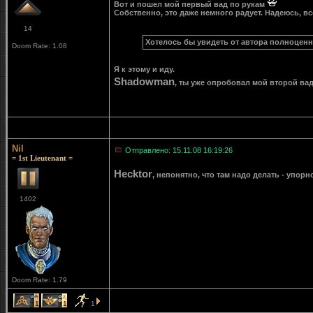
Вот и пошел мой первый вад по рукам
Собственно, это даже немного радует. Надеюсь, в
14
Хотелось бы увидеть от автора полноценн
Doom Rate: 1.08
Я к этому и иду.
Shadowman
, ты уже опробовал мой второй вад
Nil
Отправлено: 15.11.08 16:19:26
= 1st Lieutenant =
Hecktor
, непонятно, что там надо делать - упор
1402
Doom Rate: 1.79
1
1
1