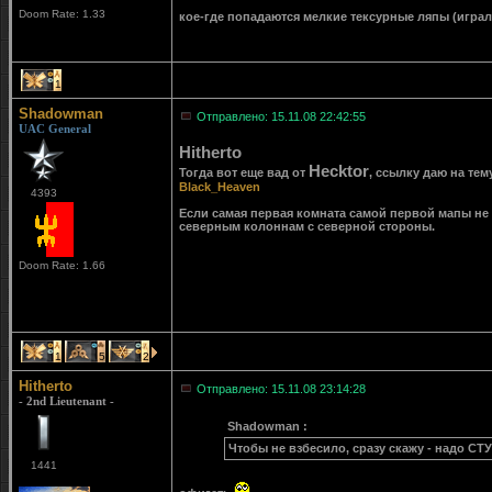
Doom Rate: 1.33
кое-где попадаются мелкие тексурные ляпы (играл 
1
Shadowman
Отправлено: 15.11.08 22:42:55
UAC General
Hitherto
Hecktor
Тогда вот еще вад от
, ссылку даю на те
Black_Heaven
4393
Если самая первая комната самой первой мапы не 
северным колоннам с северной стороны.
Doom Rate: 1.66
1
5
2
Hitherto
Отправлено: 15.11.08 23:14:28
- 2nd Lieutenant -
Shadowman :
Чтобы не взбесило, сразу скажу - надо С
1441