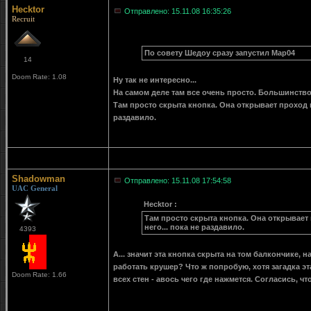
Hecktor
Отправлено: 15.11.08 16:35:26
Recruit
По совету Шедоу сразу запустил Map04
14
Doom Rate: 1.08
Ну так не интересно...
На самом деле там все очень просто. Большинство
Там просто скрыта кнопка. Она открывает проход н
раздавило.
Shadowman
Отправлено: 15.11.08 17:54:58
UAC General
Hecktor :
Там просто скрыта кнопка. Она открывает 
него... пока не раздавило.
4393
А... значит эта кнопка скрыта на том балкончике,
работать крушер? Что ж попробую, хотя загадка эт
Doom Rate: 1.66
всех стен - авось чего где нажмется. Согласись, ч