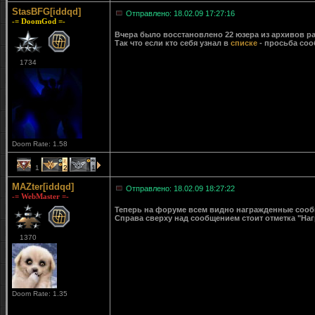
StasBFG[iddqd]
Отправлено: 18.02.09 17:27:16
-= DoomGod =-
Вчера было восстановлено 22 юзера из архивов ра
Так что если кто себя узнал в
списке
- просьба соо
1734
Doom Rate: 1.58
1
2
1
MAZter[iddqd]
Отправлено: 18.02.09 18:27:22
-= WebMaster =-
Теперь на форуме всем видно награжденные сообще
Справа сверху над сообщением стоит отметка "Наг
1370
Doom Rate: 1.35