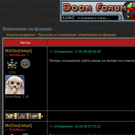
Изменения на форуме
Список разделов
-
Просьбы и пожелания
-
Изменения на форуме
Автор
MAZter[iddqd]
Отправлено: 17.01.09 08:25:00
-= WebMaster =-
Теперь посещение сайта никак не виляет на отмет
1370
Doom Rate: 1.35
1
1
1
MAZter[iddqd]
Отправлено: 16.02.09 07:23:22
-= WebMaster =-