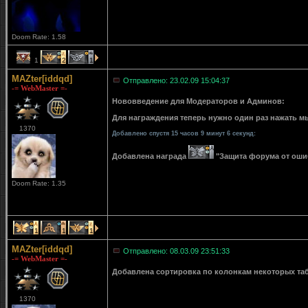
Doom Rate: 1.58
1
2
1
MAZter[iddqd]
Отправлено: 23.02.09 15:04:37
-= WebMaster =-
Нововведение для Модераторов и Админов:
Для награждения теперь нужно один раз нажать мы
1370
Добавлено спустя 15 часов 9 минут 6 секунд:
Добавлена награда
"Защита форума от ошибо
Doom Rate: 1.35
1
1
1
MAZter[iddqd]
Отправлено: 08.03.09 23:51:33
-= WebMaster =-
Добавлена сортировка по колонкам некоторых табли
1370