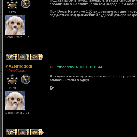
Под аватаром в темах, профиле, а также списке д
сообщения в Болталке, с учетом наград. Чем больш
При Doom Rate ниже 1.00 цифры меняют цвет (крас
1370
задуматься над дальнейшей судьбой думера на ф
Doom Rate: 1.35
1
1
1
MAZter[iddqd]
Отправлено: 18.02.09 11:15:44
-= WebMaster =-
Для админов и модераторов тем в панель управле
сливать 2 темы в одну:
1370
Doom Rate: 1.35
1
1
1