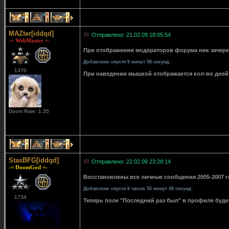
1
1
1
MAZter[iddqd]
Отправлено: 21.02.09 18:05:54
-= WebMaster =-
При отображении модераторов форума ник зачерки
Добавлено спустя 9 минут 58 секунд:
1370
При наведении мышкой отображается кол-во дней 
Doom Rate: 1.35
1
1
1
StasBFG[iddqd]
Отправлено: 22.02.09 23:28:14
-= DoomGod =-
Восстановлены все личные сообщения 2005-2007 го
Добавлено спустя 6 часов 55 минут 49 секунд:
1734
Теперь поле "Последний раз был" в профиле буде