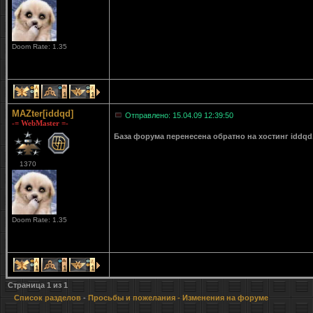
Doom Rate: 1.35
1
1
1
MAZter[iddqd]
Отправлено: 15.04.09 12:39:50
-= WebMaster =-
База форума перенесена обратно на хостинг iddqd
1370
Doom Rate: 1.35
1
1
1
Страница
1
из
1
Список разделов
-
Просьбы и пожелания
- Изменения на форуме